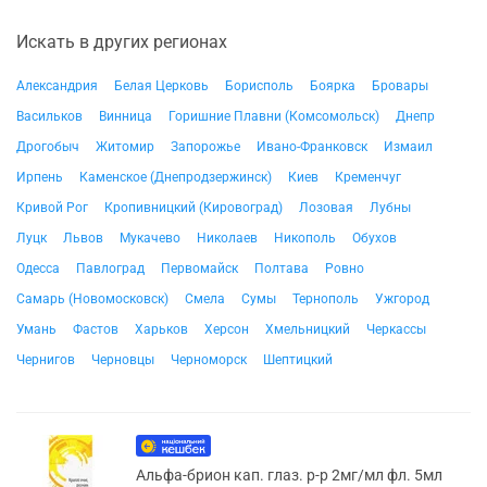
Искать в других регионах
Александрия
Белая Церковь
Борисполь
Боярка
Бровары
Васильков
Винница
Горишние Плавни (Комсомольск)
Днепр
Дрогобыч
Житомир
Запорожье
Ивано-Франковск
Измаил
Ирпень
Каменское (Днепродзержинск)
Киев
Кременчуг
Кривой Рог
Кропивницкий (Кировоград)
Лозовая
Лубны
Луцк
Львов
Мукачево
Николаев
Никополь
Обухов
Одесса
Павлоград
Первомайск
Полтава
Ровно
Самарь (Новомосковск)
Смела
Сумы
Тернополь
Ужгород
Умань
Фастов
Харьков
Херсон
Хмельницкий
Черкассы
Чернигов
Черновцы
Черноморск
Шептицкий
Альфа-брион кап. глаз. р-р 2мг/мл фл. 5мл