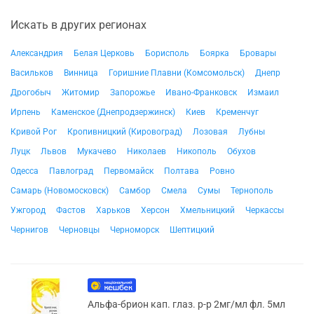
Искать в других регионах
Александрия
Белая Церковь
Борисполь
Боярка
Бровары
Васильков
Винница
Горишние Плавни (Комсомольск)
Днепр
Дрогобыч
Житомир
Запорожье
Ивано-Франковск
Измаил
Ирпень
Каменское (Днепродзержинск)
Киев
Кременчуг
Кривой Рог
Кропивницкий (Кировоград)
Лозовая
Лубны
Луцк
Львов
Мукачево
Николаев
Никополь
Обухов
Одесса
Павлоград
Первомайск
Полтава
Ровно
Самарь (Новомосковск)
Самбор
Смела
Сумы
Тернополь
Ужгород
Фастов
Харьков
Херсон
Хмельницкий
Черкассы
Чернигов
Черновцы
Черноморск
Шептицкий
Альфа-брион кап. глаз. р-р 2мг/мл фл. 5мл