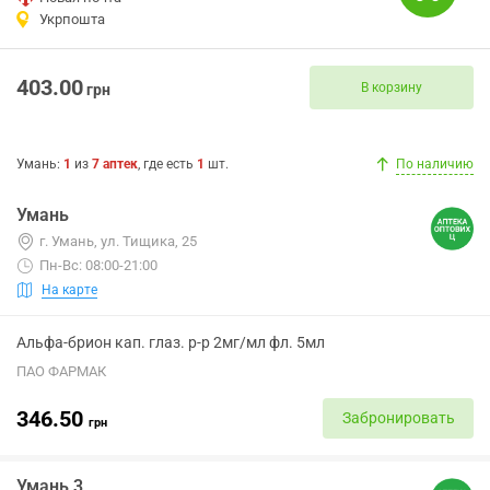
Укрпошта
403.00
В корзину
грн
Умань
:
1
из
7
аптек
, где есть
1
шт.
По наличию
Умань
г. Умань, ул. Тищика, 25
Пн-Вс: 08:00-21:00
На карте
Альфа-брион кап. глаз. р-р 2мг/мл фл. 5мл
ПАО ФАРМАК
346.50
Забронировать
грн
Умань 3