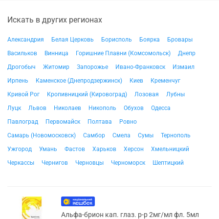
Искать в других регионах
Александрия
Белая Церковь
Борисполь
Боярка
Бровары
Васильков
Винница
Горишние Плавни (Комсомольск)
Днепр
Дрогобыч
Житомир
Запорожье
Ивано-Франковск
Измаил
Ирпень
Каменское (Днепродзержинск)
Киев
Кременчуг
Кривой Рог
Кропивницкий (Кировоград)
Лозовая
Лубны
Луцк
Львов
Николаев
Никополь
Обухов
Одесса
Павлоград
Первомайск
Полтава
Ровно
Самарь (Новомосковск)
Самбор
Смела
Сумы
Тернополь
Ужгород
Умань
Фастов
Харьков
Херсон
Хмельницкий
Черкассы
Чернигов
Черновцы
Черноморск
Шептицкий
Альфа-брион кап. глаз. р-р 2мг/мл фл. 5мл