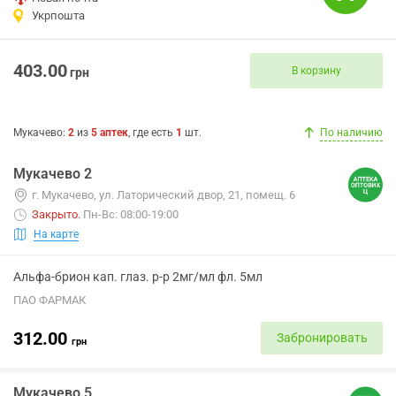
Укрпошта
403.00
В корзину
грн
Мукачево
:
2
из
5
аптек
, где есть
1
шт.
По наличию
Мукачево 2
г. Мукачево, ул. Латорический двор, 21, помещ. 6
Закрыто
.
Пн-Вс: 08:00-19:00
На карте
Альфа-брион кап. глаз. р-р 2мг/мл фл. 5мл
ПАО ФАРМАК
312.00
Забронировать
грн
Мукачево 5