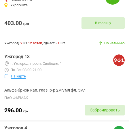
Укрпошта
403.00
В корзину
грн
Ужгород
:
2
из
12
аптек
, где есть
1
шт.
По наличию
Ужгород 13
г. Ужгород, просп. Свободы, 1
Пн-Вс: 08:00-21:00
На карте
Альфа-брион кап. глаз. р-р 2мг/мл фл. 5мл
ПАО ФАРМАК
296.00
Забронировать
грн
Ужгород 4