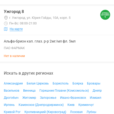
Ужгород 8
г. Ужгород, ул. Юрия Гойды, 10А, корп. 5
Пн-Вс: 08:00-21:00
На карте
Альфа-брион кап. глаз. р-р 2мг/мл фл. 5мл
ПАО ФАРМАК
Нет в наличии
Искать в других регионах
Александрия
Белая Церковь
Борисполь
Боярка
Бровары
Васильков
Винница
Горишние Плавни (Комсомольск)
Днепр
Дрогобыч
Житомир
Запорожье
Ивано-Франковск
Измаил
Ирпень
Каменское (Днепродзержинск)
Киев
Кременчуг
Кривой Рог
Кропивницкий (Кировоград)
Лозовая
Лубны