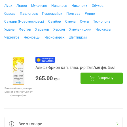
Луцк
Львов
Мукачево
Николаев
Никополь
Обухов
Одесса
Павлоград
Первомайск
Полтава
Ровно
Самарь (Новомосковск)
Самбор
Смела
Сумы
Тернополь
Умань
Фастов
Харьков
Херсон
Хмельницкий
Черкассы
Чернигов
Черновцы
Черноморск
Шептицкий
Альфа-брион кап. глаз. р-р 2мг/мл фл. 5мл
265.00
В корзину
грн
Внешний вид товара
может отличаться от
фотографии
Все о товаре