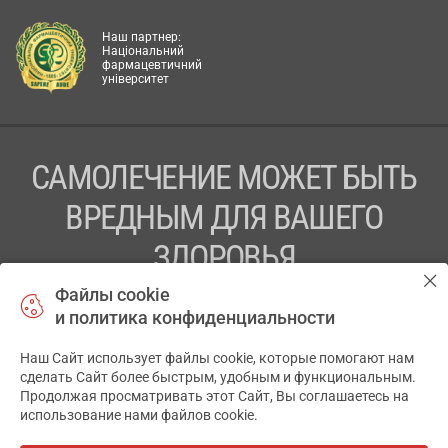
Наш партнер:
Національний
фармацевтичний
університет
САМОЛЕЧЕНИЕ МОЖЕТ БЫТЬ
ВРЕДНЫМ ДЛЯ ВАШЕГО
ЗДОРОВЬЯ
Файлы cookie
ПЕРЕД ПРИМЕНЕНИЕМ ПРЕПАРАТА
и политика конфиденциальности
ПРОКОНСУЛЬТИРУЙТЕСЬ С ВРАЧОМ
Наш Сайт использует файлы cookie, которые помогают нам
✕
ТОВ «АПТЕКА 911.ЮА» Код ЄДРПОУ 43631965.
сделать Сайт более быстрым, удобным и функциональным.
Продолжая просматривать этот Сайт, Вы соглашаетесь на
Отказ от ответственности
использование нами файлов cookie.
© 2014-2026. Медицинская информационная система