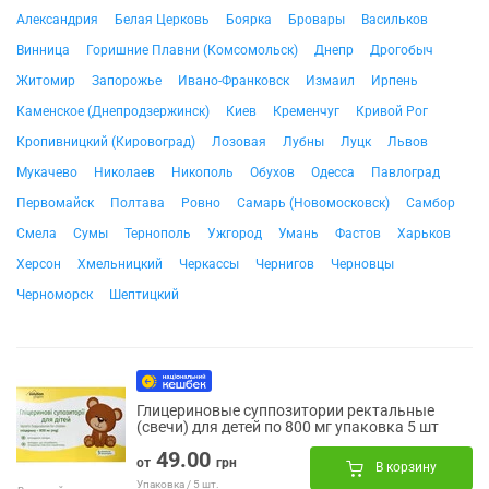
Александрия
Белая Церковь
Боярка
Бровары
Васильков
Винница
Горишние Плавни (Комсомольск)
Днепр
Дрогобыч
Житомир
Запорожье
Ивано-Франковск
Измаил
Ирпень
Каменское (Днепродзержинск)
Киев
Кременчуг
Кривой Рог
Кропивницкий (Кировоград)
Лозовая
Лубны
Луцк
Львов
Мукачево
Николаев
Никополь
Обухов
Одесса
Павлоград
Первомайск
Полтава
Ровно
Самарь (Новомосковск)
Самбор
Смела
Сумы
Тернополь
Ужгород
Умань
Фастов
Харьков
Херсон
Хмельницкий
Черкассы
Чернигов
Черновцы
Черноморск
Шептицкий
Глицериновые суппозитории ректальные
(свечи) для детей по 800 мг упаковка 5 шт
49.00
от
грн
В корзину
Упаковка / 5 шт.