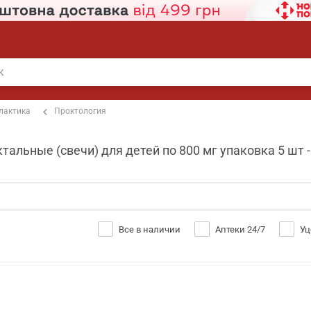
лактика
Проктология
альные (свечи) для детей по 800 мг упаковка 5 шт -
Все в наличии
Аптеки 24/7
Уц