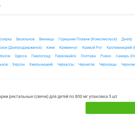
А
Боярка
Васильков
Винница
Горишние Плавни (Комсомольск)
Днепр
ское (Днепродзержинск)
Киев
Кременчуг
Кривой Рог
Кропивницкий (
бухов
Одесса
Павлоград
Первомайск
Полтава
Ровно
Самарь (Н
ьков
Херсон
Хмельницкий
Черкассы
Чернигов
Черновцы
Черном
рии ректальные (свечи) для детей по 800 мг упаковка 5 шт