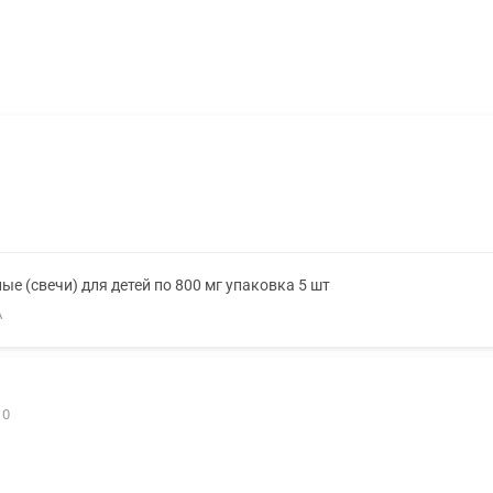
е (свечи) для детей по 800 мг упаковка 5 шт
А
10