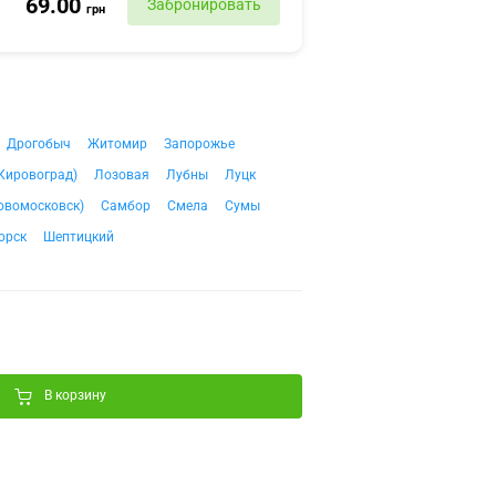
69.00
Забронировать
грн
Дрогобыч
Житомир
Запорожье
Кировоград)
Лозовая
Лубны
Луцк
овомосковск)
Самбор
Смела
Сумы
орск
Шептицкий
В корзину