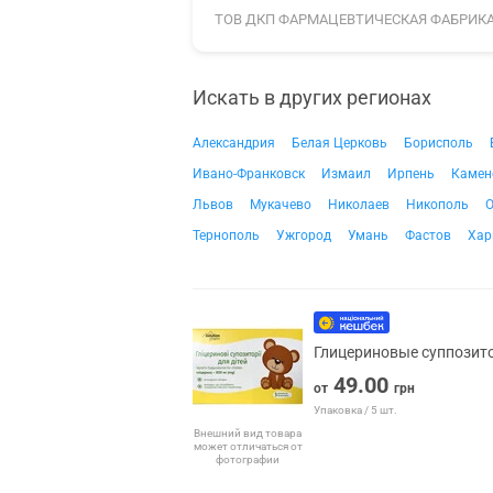
ТОВ ДКП ФАРМАЦЕВТИЧЕСКАЯ ФАБРИК
Искать в других регионах
Александрия
Белая Церковь
Борисполь
Ивано-Франковск
Измаил
Ирпень
Камен
Львов
Мукачево
Николаев
Никополь
О
Тернополь
Ужгород
Умань
Фастов
Хар
Глицериновые суппозито
49.00
от
грн
Упаковка / 5 шт.
Внешний вид товара
может отличаться от
фотографии