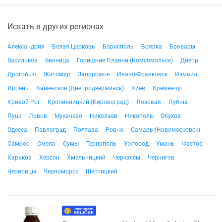
Искать в других регионах
Александрия
Белая Церковь
Борисполь
Боярка
Бровары
Васильков
Винница
Горишние Плавни (Комсомольск)
Днепр
Дрогобыч
Житомир
Запорожье
Ивано-Франковск
Измаил
Ирпень
Каменское (Днепродзержинск)
Киев
Кременчуг
Кривой Рог
Кропивницкий (Кировоград)
Лозовая
Лубны
Луцк
Львов
Мукачево
Николаев
Никополь
Обухов
Одесса
Павлоград
Полтава
Ровно
Самарь (Новомосковск)
Самбор
Смела
Сумы
Тернополь
Ужгород
Умань
Фастов
Харьков
Херсон
Хмельницкий
Черкассы
Чернигов
Черновцы
Черноморск
Шептицкий