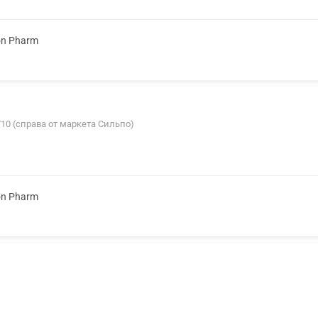
on Pharm
2/10 (справа от маркета Сильпо)
on Pharm