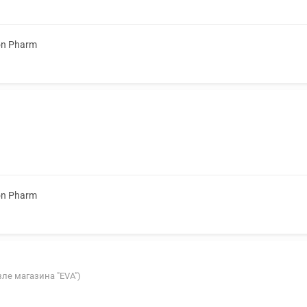
on Pharm
on Pharm
озле магазина "EVA")