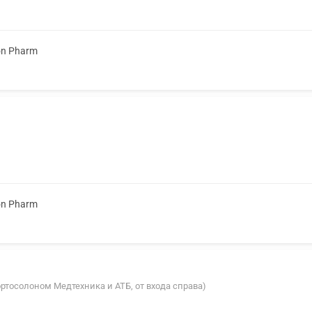
on Pharm
on Pharm
у ортосолоном Медтехника и АТБ, от входа справа)