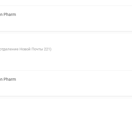
on Pharm
с отделение Новой Почты 221)
on Pharm