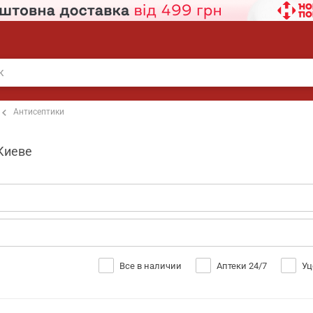
Антисептики
 Киеве
Все в наличии
Аптеки 24/7
Уц