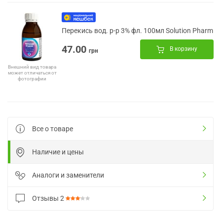
Перекись вод. р-р 3% фл. 100мл Solution Pharm
47.00
В корзину
грн
Внешний вид товара
может отличаться от
фотографии
Все о товаре
Наличие и цены
Аналоги и заменители
Отзывы
2