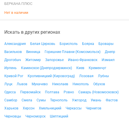
БЕРКАНА ПЛЮС
Нет в наличии
Искать в других регионах
Александрия
Белая Церковь
Борисполь
Боярка
Бровары
Васильков
Винница
Горишние Плавни (Комсомольск)
Днепр
Дрогобыч
Житомир
Запорожье
Ивано-Франковск
Измаил
Ирпень
Каменское (Днепродзержинск)
Киев
Кременчуг
Кривой Рог
Кропивницкий (Кировоград)
Лозовая
Лубны
Луцк
Львов
Мукачево
Николаев
Никополь
Обухов
Одесса
Первомайск
Полтава
Ровно
Самарь (Новомосковск)
Самбор
Смела
Сумы
Тернополь
Ужгород
Умань
Фастов
Харьков
Херсон
Хмельницкий
Черкассы
Чернигов
Черновцы
Черноморск
Шептицкий