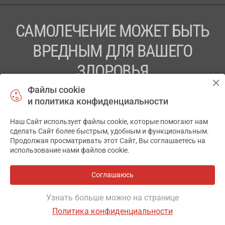
САМОЛЕЧЕНИЕ МОЖЕТ БЫТЬ
ВРЕДНЫМ ДЛЯ ВАШЕГО
ЗДОРОВЬЯ
Файлы cookie
ПЕРЕД ПРИМЕНЕНИЕМ ПРЕПАРАТА
и политика конфиденциальности
ПРОКОНСУЛЬТИРУЙТЕСЬ С ВРАЧОМ
Наш Сайт использует файлы cookie, которые помогают нам
✕
ТОВ «АПТЕКА 911.ЮА» Код ЄДРПОУ 43631965.
сделать Сайт более быстрым, удобным и функциональным.
Продолжая просматривать этот Сайт, Вы соглашаетесь на
Отказ от ответственности
использование нами файлов cookie.
© 2014-2026. Медицинская информационная система
АПТЕКА911.ЮА
Соглашаюсь
Все аптеки
на карте
Разработка и поддержка сайта -
wu.ua
Узнать больше можно на странице
Политика конфиденциальности
ОСНОВНОЕ
ГДЕ ЕСТЬ
АНАЛОГИ
ОТЗЫВЫ