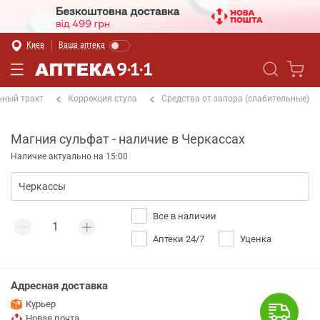
Киев
Ваша аптека
ный тракт
Коррекция стула
Средства от запора (слабительные)
Магния сульфат - наличие в Черкассах
Наличие актуально на 15:00
Все в наличии
Аптеки 24/7
Уценка
Адресная доставка
Курьер
Новая почта