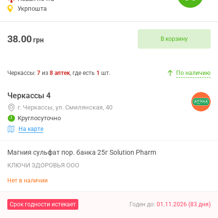
Укрпошта
38.00
В корзину
грн
Черкассы
:
7
из
8
аптек
, где есть
1
шт.
По наличию
Черкассы 4
г. Черкассы, ул. Смилянская, 40
Круглосуточно
На карте
Магния сульфат пор. банка 25г Solution Pharm
КЛЮЧИ ЗДОРОВЬЯ ООО
Нет в наличии
Срок годности истекает
Годен до
:
01.11.2026
(
83
дня
)