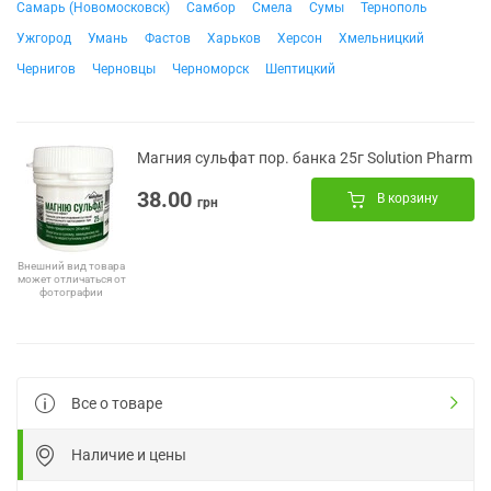
Самарь (Новомосковск)
Самбор
Смела
Сумы
Тернополь
Ужгород
Умань
Фастов
Харьков
Херсон
Хмельницкий
Чернигов
Черновцы
Черноморск
Шептицкий
Магния сульфат пор. банка 25г Solution Pharm
38.00
В корзину
грн
Внешний вид товара
может отличаться от
фотографии
Все о товаре
Наличие и цены