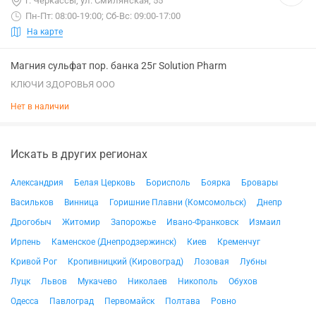
г. Черкассы, ул. Смилянская, 55
Пн-Пт: 08:00-19:00; Сб-Вс: 09:00-17:00
На карте
Магния сульфат пор. банка 25г Solution Pharm
КЛЮЧИ ЗДОРОВЬЯ ООО
Нет в наличии
Искать в других регионах
Александрия
Белая Церковь
Борисполь
Боярка
Бровары
Васильков
Винница
Горишние Плавни (Комсомольск)
Днепр
Дрогобыч
Житомир
Запорожье
Ивано-Франковск
Измаил
Ирпень
Каменское (Днепродзержинск)
Киев
Кременчуг
Кривой Рог
Кропивницкий (Кировоград)
Лозовая
Лубны
Луцк
Львов
Мукачево
Николаев
Никополь
Обухов
Одесса
Павлоград
Первомайск
Полтава
Ровно