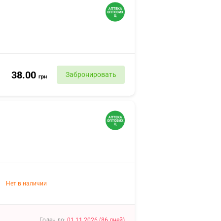
38.00
Забронировать
грн
Нет в наличии
Годен до
:
01.11.2026
(
86
дней
)