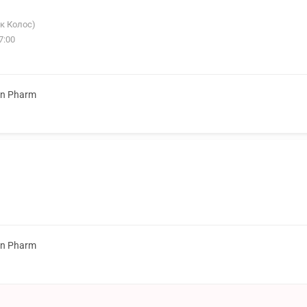
ок Колос)
7:00
on Pharm
on Pharm