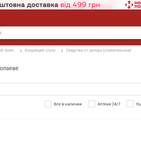
й тракт
Коррекция стула
Средства от запора (слабительные)
колаеве
Все в наличии
Аптеки 24/7
Уц