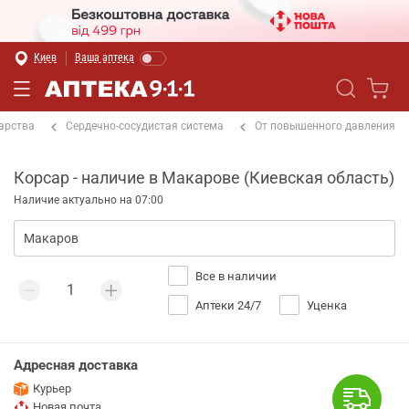
Киев
Ваша аптека
арства
Сердечно-сосудистая система
От повышенного давления
Корсар - наличие в Макарове (Киевская область)
Наличие актуально на 07:00
Все в наличии
Аптеки 24/7
Уценка
Адресная доставка
Курьер
Новая почта