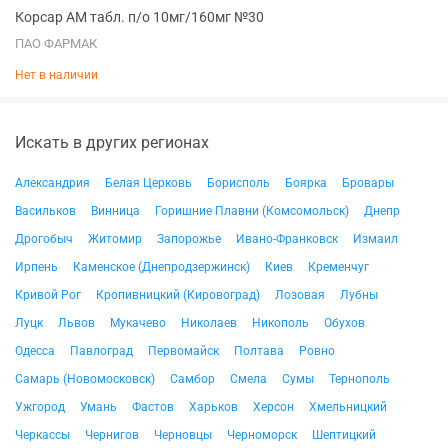
Корсар АМ табл. п/о 10мг/160мг №30
ПАО ФАРМАК
Нет в наличии
Искать в других регионах
Александрия
Белая Церковь
Борисполь
Боярка
Бровары
Васильков
Винница
Горишние Плавни (Комсомольск)
Днепр
Дрогобыч
Житомир
Запорожье
Ивано-Франковск
Измаил
Ирпень
Каменское (Днепродзержинск)
Киев
Кременчуг
Кривой Рог
Кропивницкий (Кировоград)
Лозовая
Лубны
Луцк
Львов
Мукачево
Николаев
Никополь
Обухов
Одесса
Павлоград
Первомайск
Полтава
Ровно
Самарь (Новомосковск)
Самбор
Смела
Сумы
Тернополь
Ужгород
Умань
Фастов
Харьков
Херсон
Хмельницкий
Черкассы
Чернигов
Черновцы
Черноморск
Шептицкий