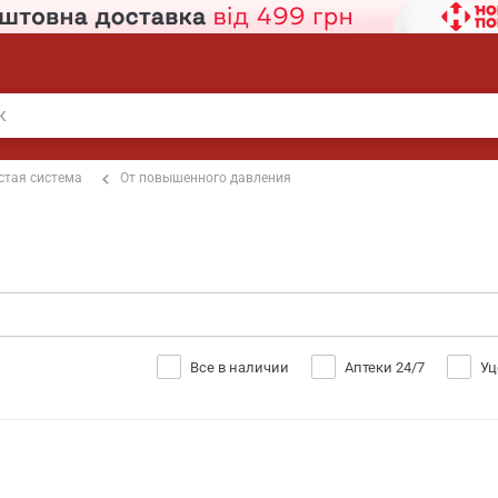
стая система
От повышенного давления
Все в наличии
Аптеки 24/7
Уц