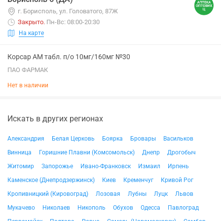
г. Борисполь, ул. Головатого, 87Ж
Закрыто
.
Пн-Вс: 08:00-20:30
На карте
Корсар АМ табл. п/о 10мг/160мг №30
ПАО ФАРМАК
Нет в наличии
Искать в других регионах
Александрия
Белая Церковь
Боярка
Бровары
Васильков
Винница
Горишние Плавни (Комсомольск)
Днепр
Дрогобыч
Житомир
Запорожье
Ивано-Франковск
Измаил
Ирпень
Каменское (Днепродзержинск)
Киев
Кременчуг
Кривой Рог
Кропивницкий (Кировоград)
Лозовая
Лубны
Луцк
Львов
Мукачево
Николаев
Никополь
Обухов
Одесса
Павлоград