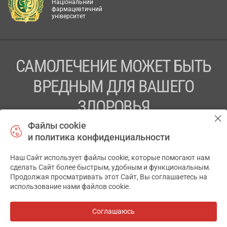
Національний
фармацевтичний
університет
САМОЛЕЧЕНИЕ МОЖЕТ БЫТЬ
ВРЕДНЫМ ДЛЯ ВАШЕГО
ЗДОРОВЬЯ
Файлы cookie
ПЕРЕД ПРИМЕНЕНИЕМ ПРЕПАРАТА
и политика конфиденциальности
ПРОКОНСУЛЬТИРУЙТЕСЬ С ВРАЧОМ
Наш Сайт использует файлы cookie, которые помогают нам
✕
ТОВ «АПТЕКА 911.ЮА» Код ЄДРПОУ 43631965.
сделать Сайт более быстрым, удобным и функциональным.
Продолжая просматривать этот Сайт, Вы соглашаетесь на
Отказ от ответственности
использование нами файлов cookie.
© 2014-2026. Медицинская информационная система
АПТЕКА911.ЮА
Соглашаюсь
Все аптеки
на карте