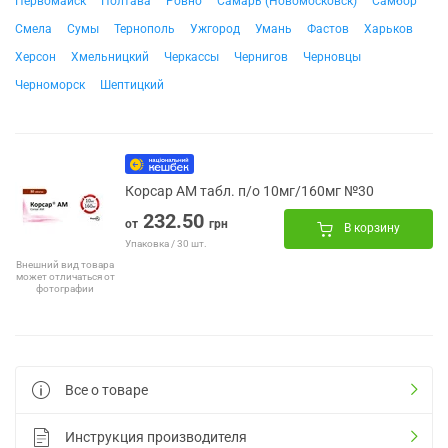
Первомайск
Полтава
Ровно
Самарь (Новомосковск)
Самбор
Смела
Сумы
Тернополь
Ужгород
Умань
Фастов
Харьков
Херсон
Хмельницкий
Черкассы
Чернигов
Черновцы
Черноморск
Шептицкий
Корсар АМ табл. п/о 10мг/160мг №30
232.50
от
грн
В корзину
Упаковка / 30 шт.
Внешний вид товара
может отличаться от
фотографии
Все о товаре
Инструкция производителя