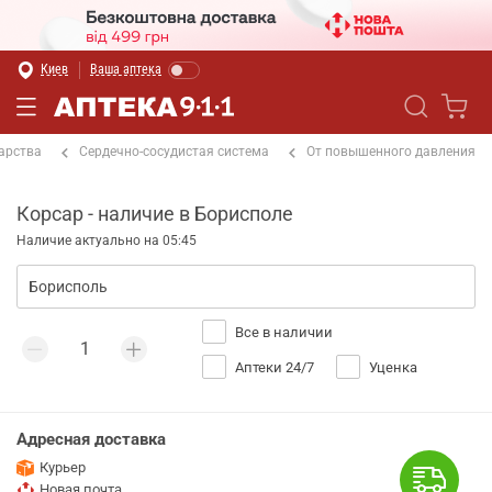
Киев
Ваша аптека
арства
Сердечно-сосудистая система
От повышенного давления
Корсар - наличие в Борисполе
Наличие актуально на 05:45
Все в наличии
Аптеки 24/7
Уценка
Адресная доставка
Курьер
Новая почта