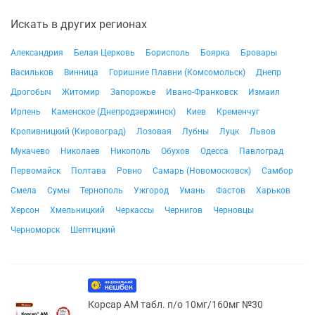
Искать в других регионах
Александрия
Белая Церковь
Борисполь
Боярка
Бровары
Васильков
Винница
Горишние Плавни (Комсомольск)
Днепр
Дрогобыч
Житомир
Запорожье
Ивано-Франковск
Измаил
Ирпень
Каменское (Днепродзержинск)
Киев
Кременчуг
Кропивницкий (Кировоград)
Лозовая
Лубны
Луцк
Львов
Мукачево
Николаев
Никополь
Обухов
Одесса
Павлоград
Первомайск
Полтава
Ровно
Самарь (Новомосковск)
Самбор
Смела
Сумы
Тернополь
Ужгород
Умань
Фастов
Харьков
Херсон
Хмельницкий
Черкассы
Чернигов
Черновцы
Черноморск
Шептицкий
Корсар АМ табл. п/о 10мг/160мг №30