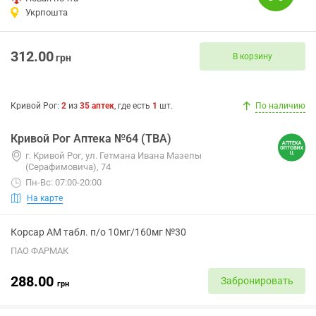
Укрпошта
312.00
В корзину
грн
Кривой Рог
:
2
из
35
аптек
, где есть
1
шт.
По наличию
Кривой Рог Аптека №64 (ТВА)
г. Кривой Рог, ул. Гетмана Ивана Мазепы
(Серафимовича), 74
Пн-Вс: 07:00-20:00
На карте
Корсар АМ табл. п/о 10мг/160мг №30
ПАО ФАРМАК
288.00
Забронировать
грн