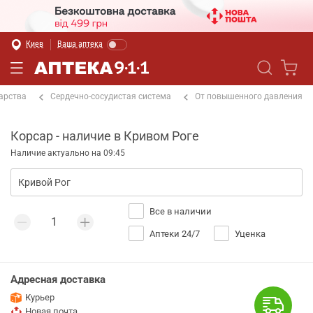
Киев
Ваша аптека
арства
Сердечно-сосудистая система
От повышенного давления
Корсар - наличие в Кривом Роге
Наличие актуально на 09:45
Все в наличии
Аптеки 24/7
Уценка
Адресная доставка
Курьер
Новая почта