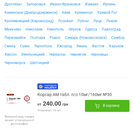
Дрогобыч
Запорожье
Ивано-Франковск
Измаил
Ирпень
Каменское (Днепродзержинск)
Киев
Кременчуг
Кривой Рог
Кропивницкий (Кировоград)
Лозовая
Лубны
Луцк
Львов
Мукачево
Николаев
Никополь
Обухов
Одесса
Павлоград
Первомайск
Полтава
Ровно
Самарь (Новомосковск)
Самбор
Смела
Сумы
Тернополь
Ужгород
Умань
Фастов
Харьков
Херсон
Хмельницкий
Черкассы
Чернигов
Черновцы
Черноморск
Шептицкий
Корсар АМ табл. п/о 10мг/160мг №30
240.00
от
грн
В корзину
Упаковка / 30 шт.
Внешний вид товара
может отличаться от
фотографии