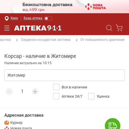
Киев
Ваша аптека
арства
Сердечно-сосудистая система
От повышенного давления
Корсар - наличие в Житомире
Наличие актуально на 10:15
Все в наличии
Аптеки 24/7
Уценка
Адресная доставка
Курьер
Новая почта