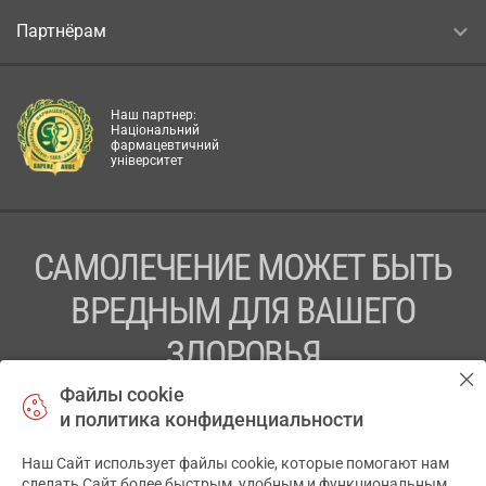
Партнёрам
Наш партнер:
Національний
фармацевтичний
університет
САМОЛЕЧЕНИЕ МОЖЕТ БЫТЬ
ВРЕДНЫМ ДЛЯ ВАШЕГО
ЗДОРОВЬЯ
Файлы cookie
ПЕРЕД ПРИМЕНЕНИЕМ ПРЕПАРАТА
и политика конфиденциальности
ПРОКОНСУЛЬТИРУЙТЕСЬ С ВРАЧОМ
Наш Сайт использует файлы cookie, которые помогают нам
✕
ТОВ «АПТЕКА 911.ЮА» Код ЄДРПОУ 43631965.
сделать Сайт более быстрым, удобным и функциональным.