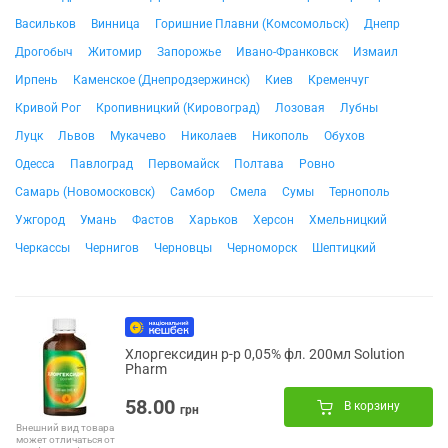
Васильков
Винница
Горишние Плавни (Комсомольск)
Днепр
Дрогобыч
Житомир
Запорожье
Ивано-Франковск
Измаил
Ирпень
Каменское (Днепродзержинск)
Киев
Кременчуг
Кривой Рог
Кропивницкий (Кировоград)
Лозовая
Лубны
Луцк
Львов
Мукачево
Николаев
Никополь
Обухов
Одесса
Павлоград
Первомайск
Полтава
Ровно
Самарь (Новомосковск)
Самбор
Смела
Сумы
Тернополь
Ужгород
Умань
Фастов
Харьков
Херсон
Хмельницкий
Черкассы
Чернигов
Черновцы
Черноморск
Шептицкий
Хлоргексидин р-р 0,05% фл. 200мл Solution
Pharm
58.00
В корзину
грн
Внешний вид товара
может отличаться от