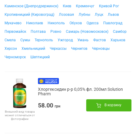
Каменское (Днепродзержинск)
Киев
Кременчуг
Кривой Рог
Кропивницкий (Кировоград)
Лозовая
Лубны
Луцк
Львов
Мукачево
Николаев
Никополь
Обухов
Одесса
Павлоград
Первомайск
Полтава
Ровно
Самарь (Новомосковск)
Самбор
Смела
Сумы
Тернополь
Ужгород
Умань
Фастов
Харьков
Херсон
Хмельницкий
Черкассы
Чернигов
Черновцы
Черноморск
Шептицкий
Хлоргексидин р-р 0,05% фл. 200мл Solution
Pharm
58.00
В корзину
грн
Внешний вид товара
может отличаться от
фотографии