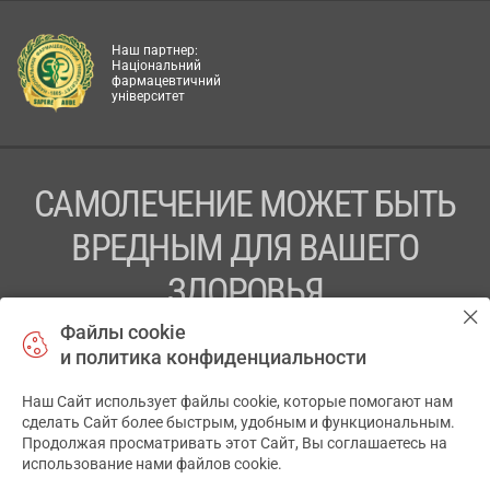
Наш партнер:
Національний
фармацевтичний
університет
САМОЛЕЧЕНИЕ МОЖЕТ БЫТЬ
ВРЕДНЫМ ДЛЯ ВАШЕГО
ЗДОРОВЬЯ
Файлы cookie
ПЕРЕД ПРИМЕНЕНИЕМ ПРЕПАРАТА
и политика конфиденциальности
ПРОКОНСУЛЬТИРУЙТЕСЬ С ВРАЧОМ
Наш Сайт использует файлы cookie, которые помогают нам
✕
ТОВ «АПТЕКА 911.ЮА» Код ЄДРПОУ 43631965.
сделать Сайт более быстрым, удобным и функциональным.
Продолжая просматривать этот Сайт, Вы соглашаетесь на
Отказ от ответственности
использование нами файлов cookie.