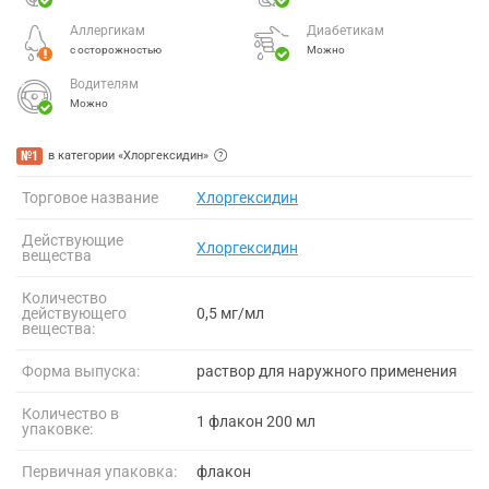
Аллергикам
Диабетикам
с осторожностью
Можно
Водителям
Можно
№1
в категории «Хлоргексидин»
Торговое название
Хлоргексидин
Действующие
Хлоргексидин
вещества
Количество
действующего
0,5 мг/мл
вещества:
Форма выпуска:
раствор для наружного применения
Количество в
1 флакон 200 мл
упаковке:
Первичная упаковка:
флакон