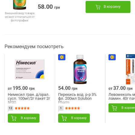
58.00
В корзину
грн
Внешний вид товара
может отличаться от
фотографии
Рекомендуем посмотреть
195.00
54.00
37.00
от
грн
грн
от
грн
Нимесил гран. д/орал.
Перекись вод. р-р 3%
Левомеколь м
сусп. 100мг/2г пакет 2г
фл. 200мл Solution
ламин. 40г па
№30
Pharm
В корзи
12
1
В корзину
В корзину