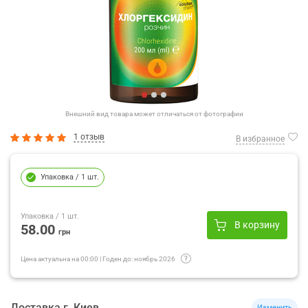
Внешний вид товара может отличаться от фотографии
1 отзыв
В избранное
Упаковка
/ 1 шт.
Упаковка
/ 1 шт.
В корзину
58.00
грн
Цена актуальна на
00:00
|
Годен до:
ноябрь 2026
Доставка
г.
Киев
Изменить