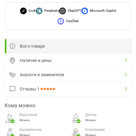
Grok
Perplexity
ChatGPT
Microsoft Copilot
YouChat
Все о товаре
Наличие и цены
Аналоги и заменители
Отзывы
1
Кому можно
Взрослым
Детям
Можно
Можно
Беременным
Кормящим
Можно
Можно