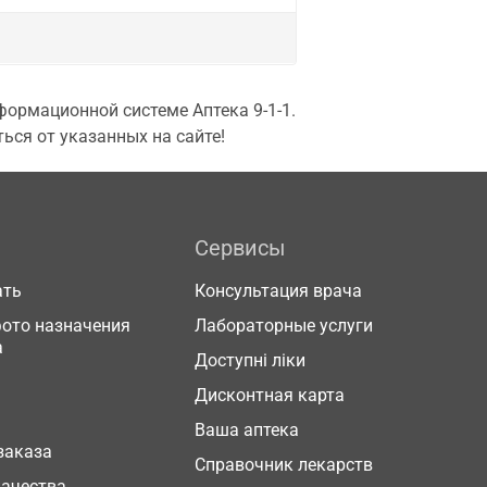
ормационной системе Аптека 9-1-1.
ься от указанных на сайте!
Сервисы
ать
Консультация врача
фото назначения
Лабораторные услуги
а
Доступні ліки
Дисконтная карта
Ваша аптека
заказа
Справочник лекарств
качества