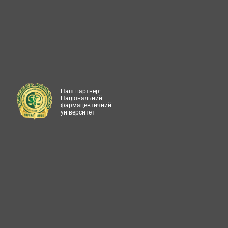
Наш партнер:
Національний
фармацевтичний
університет