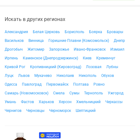
Искать в других регионах
Александрия
Белая Церковь
Борисполь
Боярка
Бровары
Васильков
Винница
Горишние Плавни (Комсомольск)
Днепр
Дрогобыч
Житомир
Запорожье
Ивано-Франковск
Измаил
Ирпень
Каменское (Днепродзержинск)
Киев
Кременчуг
Кривой Рог
Кропивницкий (Кировоград)
Лозовая
Лубны
Луцк
Львов
Мукачево
Николаев
Никополь
Обухов
Одесса
Павлоград
Первомайск
Полтава
Ровно
Самарь (Новомосковск)
Смела
Сумы
Тернополь
Ужгород
Умань
Фастов
Харьков
Херсон
Хмельницкий
Черкассы
Чернигов
Черновцы
Черноморск
Шептицкий