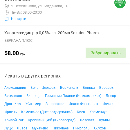
п. Веселиново, ул. Богданова, 1Б
Пн-Вс: 08:00-20:00
На карте
Хлоргексидин р-р 0,05% фл. 200мл Solution Pharm
БЕРКАНА ПЛЮС
58.00
Забронировать
грн
Искать в других регионах
Александрия
Белая Церковь
Борисполь
Боярка
Бровары
Васильков
Винница
Горишние Плавни (Комсомольск)
Днепр
Дрогобыч
Житомир
Запорожье
Ивано-Франковск
Измаил
Ирпень
Каменское (Днепродзержинск)
Киев
Кременчуг
Кривой Рог
Кропивницкий (Кировоград)
Лозовая
Лубны
Луцк
Львов
Мукачево
Николаев
Никополь
Обухов