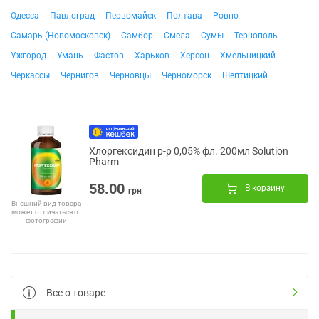
Одесса
Павлоград
Первомайск
Полтава
Ровно
Самарь (Новомосковск)
Самбор
Смела
Сумы
Тернополь
Ужгород
Умань
Фастов
Харьков
Херсон
Хмельницкий
Черкассы
Чернигов
Черновцы
Черноморск
Шептицкий
Хлоргексидин р-р 0,05% фл. 200мл Solution
Pharm
58.00
В корзину
грн
Внешний вид товара
может отличаться от
фотографии
Все о товаре