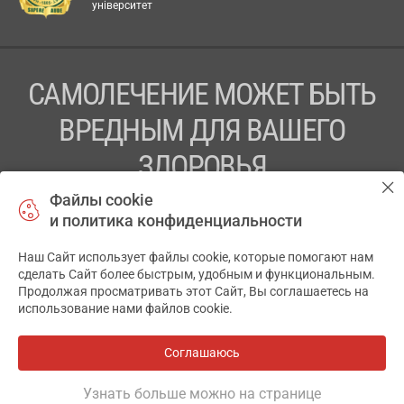
університет
САМОЛЕЧЕНИЕ МОЖЕТ БЫТЬ
ВРЕДНЫМ ДЛЯ ВАШЕГО
ЗДОРОВЬЯ
Файлы cookie
ПЕРЕД ПРИМЕНЕНИЕМ ПРЕПАРАТА
и политика конфиденциальности
ПРОКОНСУЛЬТИРУЙТЕСЬ С ВРАЧОМ
Наш Сайт использует файлы cookie, которые помогают нам
✕
ТОВ «АПТЕКА 911.ЮА» Код ЄДРПОУ 43631965.
сделать Сайт более быстрым, удобным и функциональным.
Продолжая просматривать этот Сайт, Вы соглашаетесь на
Отказ от ответственности
использование нами файлов cookie.
© 2014-2026. Медицинская информационная система
АПТЕКА911.ЮА
Соглашаюсь
Все аптеки
на карте
Разработка и поддержка сайта -
wu.ua
Узнать больше можно на странице