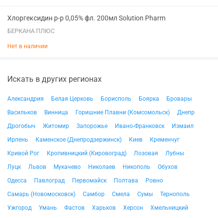
Хлоргексидин р-р 0,05% фл. 200мл Solution Pharm
БЕРКАНА ПЛЮС
Нет в наличии
Искать в других регионах
Александрия
Белая Церковь
Борисполь
Боярка
Бровары
Васильков
Винница
Горишние Плавни (Комсомольск)
Днепр
Дрогобыч
Житомир
Запорожье
Ивано-Франковск
Измаил
Ирпень
Каменское (Днепродзержинск)
Киев
Кременчуг
Кривой Рог
Кропивницкий (Кировоград)
Лозовая
Лубны
Луцк
Львов
Мукачево
Николаев
Никополь
Обухов
Одесса
Павлоград
Первомайск
Полтава
Ровно
Самарь (Новомосковск)
Самбор
Смела
Сумы
Тернополь
Ужгород
Умань
Фастов
Харьков
Херсон
Хмельницкий