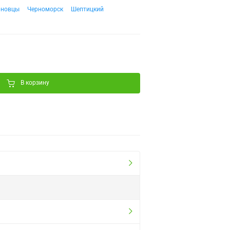
рновцы
Черноморск
Шептицкий
В корзину