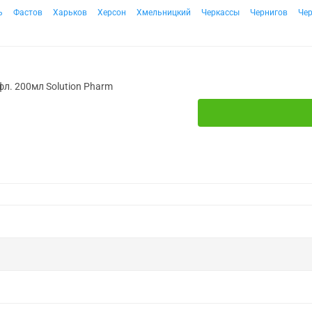
ь
Фастов
Харьков
Херсон
Хмельницкий
Черкассы
Чернигов
Че
фл. 200мл Solution Pharm