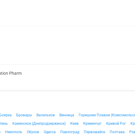
ution Pharm
Боярка
Бровары
Васильков
Винница
Горишние Плавни (Комсомольс
пень
Каменское (Днепродзержинск)
Киев
Кременчуг
Кривой Рог
Кр
в
Никополь
Обухов
Одесса
Павлоград
Первомайск
Полтава
Ро