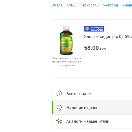
Смела
Сумы
Тернополь
Ужгород
Уман
Хлоргексидин р-р 0,05% 
58.00
грн
Внешний вид товара
может отличаться от
фотографии
Все о товаре
Наличие и цены
Аналоги и заменители