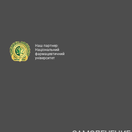
Наш партнер:
Національний
фармацевтичний
університет