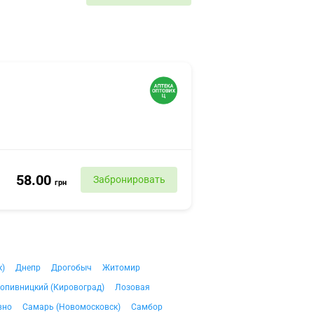
58.00
Забронировать
грн
к)
Днепр
Дрогобыч
Житомир
опивницкий (Кировоград)
Лозовая
вно
Самарь (Новомосковск)
Самбор