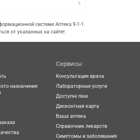
ормационной системе Аптека 9-1-1.
ься от указанных на сайте!
Сервисы
ать
Консультация врача
фото назначения
Лабораторные услуги
а
Доступні ліки
Дисконтная карта
Ваша аптека
заказа
Справочник лекарств
качества
Симптомы и заболевания