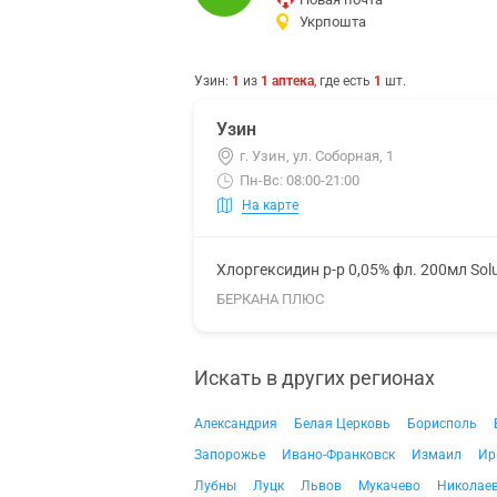
Укрпошта
Узин
:
1
из
1
аптека
, где есть
1
шт.
Узин
г. Узин, ул. Соборная, 1
Пн-Вс: 08:00-21:00
На карте
Хлоргексидин р-р 0,05% фл. 200мл Sol
БЕРКАНА ПЛЮС
Искать в других регионах
Александрия
Белая Церковь
Борисполь
Запорожье
Ивано-Франковск
Измаил
Ир
Лубны
Луцк
Львов
Мукачево
Николае