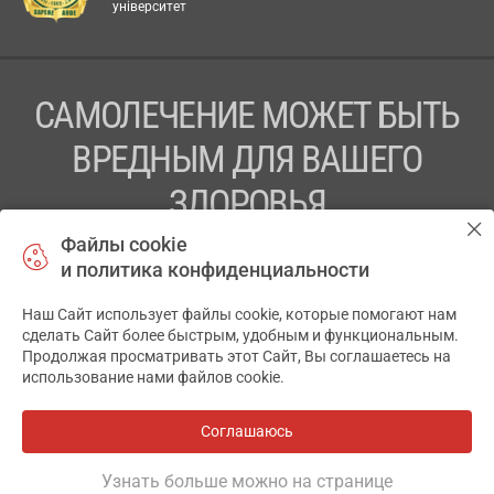
університет
САМОЛЕЧЕНИЕ МОЖЕТ БЫТЬ
ВРЕДНЫМ ДЛЯ ВАШЕГО
ЗДОРОВЬЯ
Файлы cookie
ПЕРЕД ПРИМЕНЕНИЕМ ПРЕПАРАТА
и политика конфиденциальности
ПРОКОНСУЛЬТИРУЙТЕСЬ С ВРАЧОМ
Наш Сайт использует файлы cookie, которые помогают нам
✕
ТОВ «АПТЕКА 911.ЮА» Код ЄДРПОУ 43631965.
сделать Сайт более быстрым, удобным и функциональным.
Продолжая просматривать этот Сайт, Вы соглашаетесь на
Отказ от ответственности
использование нами файлов cookie.
© 2014-2026. Медицинская информационная система
АПТЕКА911.ЮА
Соглашаюсь
Все аптеки
на карте
Разработка и поддержка сайта -
wu.ua
Узнать больше можно на странице