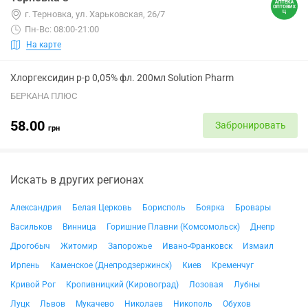
г. Терновка, ул. Харьковская, 26/7
Пн-Вс: 08:00-21:00
На карте
Хлоргексидин р-р 0,05% фл. 200мл Solution Pharm
БЕРКАНА ПЛЮС
58.00
Забронировать
грн
Искать в других регионах
Александрия
Белая Церковь
Борисполь
Боярка
Бровары
Васильков
Винница
Горишние Плавни (Комсомольск)
Днепр
Дрогобыч
Житомир
Запорожье
Ивано-Франковск
Измаил
Ирпень
Каменское (Днепродзержинск)
Киев
Кременчуг
Кривой Рог
Кропивницкий (Кировоград)
Лозовая
Лубны
Луцк
Львов
Мукачево
Николаев
Никополь
Обухов