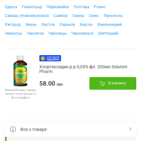
Одесса
Павлоград
Первомайск
Полтава
Ровно
Самарь (Новомосковск)
Самбор
Смела
Сумы
Тернополь
Ужгород
Умань
Фастов
Харьков
Херсон
Хмельницкий
Черкассы
Чернигов
Черновцы
Черноморск
Шептицкий
Хлоргексидин р-р 0,05% фл. 200мл Solution
Pharm
58.00
В корзину
грн
Внешний вид товара
может отличаться от
фотографии
Все о товаре