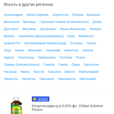
Искать в других регионах
Александрия
Белая Церковь
Борисполь
Боярка
Бровары
Васильков
Винница
Горишние Плавни (Комсомольск)
Днепр
Дрогобыч
Житомир
Запорожье
Ивано-Франковск
Измаил
Ирпень
Каменское (Днепродзержинск)
Киев
Кременчуг
Кривой Рог
Кропивницкий (Кировоград)
Лозовая
Лубны
Луцк
Львов
Мукачево
Николаев
Никополь
Обухов
Одесса
Павлоград
Первомайск
Полтава
Ровно
Самарь (Новомосковск)
Самбор
Смела
Сумы
Тернополь
Ужгород
Умань
Фастов
Харьков
Херсон
Хмельницкий
Черкассы
Чернигов
Черновцы
Черноморск
Шептицкий
Хлоргексидин р-р 0,05% фл. 200мл Solution
Pharm