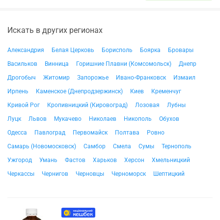
Искать в других регионах
Александрия
Белая Церковь
Борисполь
Боярка
Бровары
Васильков
Винница
Горишние Плавни (Комсомольск)
Днепр
Дрогобыч
Житомир
Запорожье
Ивано-Франковск
Измаил
Ирпень
Каменское (Днепродзержинск)
Киев
Кременчуг
Кривой Рог
Кропивницкий (Кировоград)
Лозовая
Лубны
Луцк
Львов
Мукачево
Николаев
Никополь
Обухов
Одесса
Павлоград
Первомайск
Полтава
Ровно
Самарь (Новомосковск)
Самбор
Смела
Сумы
Тернополь
Ужгород
Умань
Фастов
Харьков
Херсон
Хмельницкий
Черкассы
Чернигов
Черновцы
Черноморск
Шептицкий