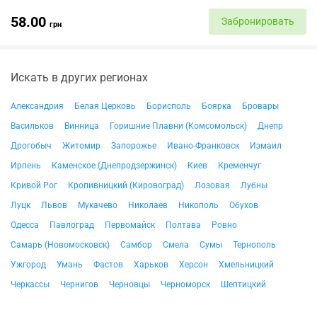
58.00
Забронировать
грн
Искать в других регионах
Александрия
Белая Церковь
Борисполь
Боярка
Бровары
Васильков
Винница
Горишние Плавни (Комсомольск)
Днепр
Дрогобыч
Житомир
Запорожье
Ивано-Франковск
Измаил
Ирпень
Каменское (Днепродзержинск)
Киев
Кременчуг
Кривой Рог
Кропивницкий (Кировоград)
Лозовая
Лубны
Луцк
Львов
Мукачево
Николаев
Никополь
Обухов
Одесса
Павлоград
Первомайск
Полтава
Ровно
Самарь (Новомосковск)
Самбор
Смела
Сумы
Тернополь
Ужгород
Умань
Фастов
Харьков
Херсон
Хмельницкий
Черкассы
Чернигов
Черновцы
Черноморск
Шептицкий