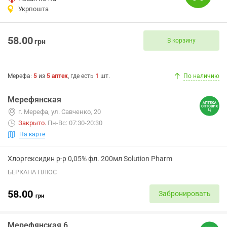
Укрпошта
58.00
В корзину
грн
Мерефа
:
5
из
5
аптек
, где есть
1
шт.
По наличию
Мерефянская
г. Мерефа, ул. Савченко, 20
Закрыто
.
Пн-Вс: 07:30-20:30
На карте
Хлоргексидин р-р 0,05% фл. 200мл Solution Pharm
БЕРКАНА ПЛЮС
58.00
Забронировать
грн
Мерефянская 6