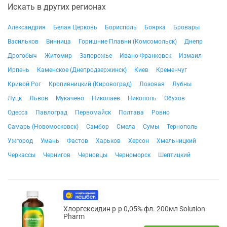
Искать в других регионах
Александрия
Белая Церковь
Борисполь
Боярка
Бровары
Васильков
Винница
Горишние Плавни (Комсомольск)
Днепр
Дрогобыч
Житомир
Запорожье
Ивано-Франковск
Измаил
Ирпень
Каменское (Днепродзержинск)
Киев
Кременчуг
Кривой Рог
Кропивницкий (Кировоград)
Лозовая
Лубны
Луцк
Львов
Мукачево
Николаев
Никополь
Обухов
Одесса
Павлоград
Первомайск
Полтава
Ровно
Самарь (Новомосковск)
Самбор
Смела
Сумы
Тернополь
Ужгород
Умань
Фастов
Харьков
Херсон
Хмельницкий
Черкассы
Чернигов
Черновцы
Черноморск
Шептицкий
Хлоргексидин р-р 0,05% фл. 200мл Solution
Pharm