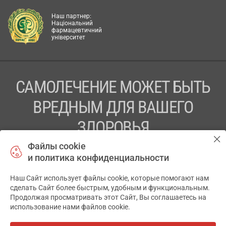
Наш партнер:
Національний
фармацевтичний
університет
САМОЛЕЧЕНИЕ МОЖЕТ БЫТЬ
ВРЕДНЫМ ДЛЯ ВАШЕГО
ЗДОРОВЬЯ
Файлы cookie
ПЕРЕД ПРИМЕНЕНИЕМ ПРЕПАРАТА
и политика конфиденциальности
ПРОКОНСУЛЬТИРУЙТЕСЬ С ВРАЧОМ
Наш Сайт использует файлы cookie, которые помогают нам
✕
ТОВ «АПТЕКА 911.ЮА» Код ЄДРПОУ 43631965.
сделать Сайт более быстрым, удобным и функциональным.
Продолжая просматривать этот Сайт, Вы соглашаетесь на
Отказ от ответственности
использование нами файлов cookie.
© 2014-2026. Медицинская информационная система