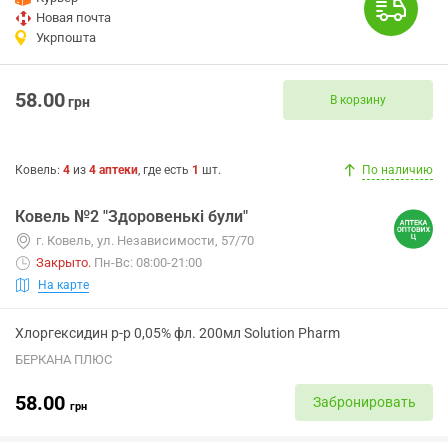
Новая почта
Укрпошта
58.00
В корзину
грн
Ковель
:
4
из
4
аптеки
, где есть
1
шт.
По наличию
Ковель №2 "Здоровенькі були"
г. Ковель, ул. Независимости, 57/70
Закрыто
.
Пн-Вс: 08:00-21:00
На карте
Хлоргексидин р-р 0,05% фл. 200мл Solution Pharm
БЕРКАНА ПЛЮС
58.00
Забронировать
грн