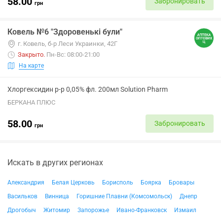
58.00
Забронировать
грн
Ковель №6 "Здоровенькі були"
г. Ковель, б-р Леси Украинки, 42Г
Закрыто
.
Пн-Вс: 08:00-21:00
На карте
Хлоргексидин р-р 0,05% фл. 200мл Solution Pharm
БЕРКАНА ПЛЮС
58.00
Забронировать
грн
Искать в других регионах
Александрия
Белая Церковь
Борисполь
Боярка
Бровары
Васильков
Винница
Горишние Плавни (Комсомольск)
Днепр
Дрогобыч
Житомир
Запорожье
Ивано-Франковск
Измаил