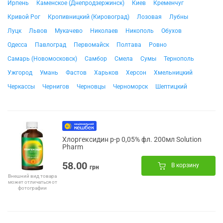
Ирпень
Каменское (Днепродзержинск)
Киев
Кременчуг
Кривой Рог
Кропивницкий (Кировоград)
Лозовая
Лубны
Луцк
Львов
Мукачево
Николаев
Никополь
Обухов
Одесса
Павлоград
Первомайск
Полтава
Ровно
Самарь (Новомосковск)
Самбор
Смела
Сумы
Тернополь
Ужгород
Умань
Фастов
Харьков
Херсон
Хмельницкий
Черкассы
Чернигов
Черновцы
Черноморск
Шептицкий
Хлоргексидин р-р 0,05% фл. 200мл Solution
Pharm
58.00
В корзину
грн
Внешний вид товара
может отличаться от
фотографии