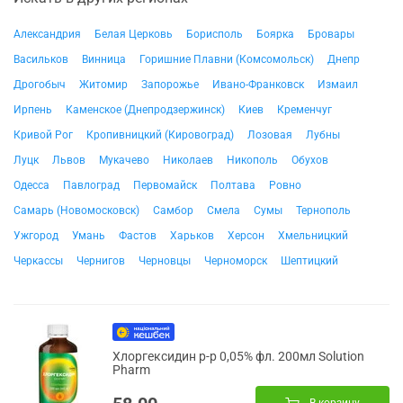
Александрия
Белая Церковь
Борисполь
Боярка
Бровары
Васильков
Винница
Горишние Плавни (Комсомольск)
Днепр
Дрогобыч
Житомир
Запорожье
Ивано-Франковск
Измаил
Ирпень
Каменское (Днепродзержинск)
Киев
Кременчуг
Кривой Рог
Кропивницкий (Кировоград)
Лозовая
Лубны
Луцк
Львов
Мукачево
Николаев
Никополь
Обухов
Одесса
Павлоград
Первомайск
Полтава
Ровно
Самарь (Новомосковск)
Самбор
Смела
Сумы
Тернополь
Ужгород
Умань
Фастов
Харьков
Херсон
Хмельницкий
Черкассы
Чернигов
Черновцы
Черноморск
Шептицкий
Хлоргексидин р-р 0,05% фл. 200мл Solution
Pharm