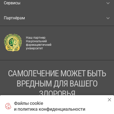
Сервисы
Партнёрам
Наш партнер:
Національний
фармацевтичний
університет
САМОЛЕЧЕНИЕ МОЖЕТ БЫТЬ
ВРЕДНЫМ ДЛЯ ВАШЕГО
ЗДОРОВЬЯ
Файлы cookie
ПЕРЕД ПРИМЕНЕНИЕМ ПРЕПАРАТА
и политика конфиденциальности
ПРОКОНСУЛЬТИРУЙТЕСЬ С ВРАЧОМ