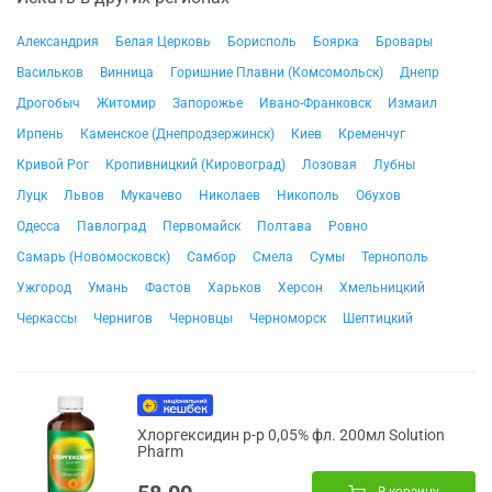
Александрия
Белая Церковь
Борисполь
Боярка
Бровары
Васильков
Винница
Горишние Плавни (Комсомольск)
Днепр
Дрогобыч
Житомир
Запорожье
Ивано-Франковск
Измаил
Ирпень
Каменское (Днепродзержинск)
Киев
Кременчуг
Кривой Рог
Кропивницкий (Кировоград)
Лозовая
Лубны
Луцк
Львов
Мукачево
Николаев
Никополь
Обухов
Одесса
Павлоград
Первомайск
Полтава
Ровно
Самарь (Новомосковск)
Самбор
Смела
Сумы
Тернополь
Ужгород
Умань
Фастов
Харьков
Херсон
Хмельницкий
Черкассы
Чернигов
Черновцы
Черноморск
Шептицкий
Хлоргексидин р-р 0,05% фл. 200мл Solution
Pharm