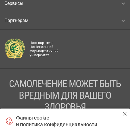
Сервисы
Партнёрам
Наш партнер:
Національний
фармацевтичний
університет
САМОЛЕЧЕНИЕ МОЖЕТ БЫТЬ
ВРЕДНЫМ ДЛЯ ВАШЕГО
ЗДОРОВЬЯ
Файлы cookie
ПЕРЕД ПРИМЕНЕНИЕМ ПРЕПАРАТА
и политика конфиденциальности
ПРОКОНСУЛЬТИРУЙТЕСЬ С ВРАЧОМ