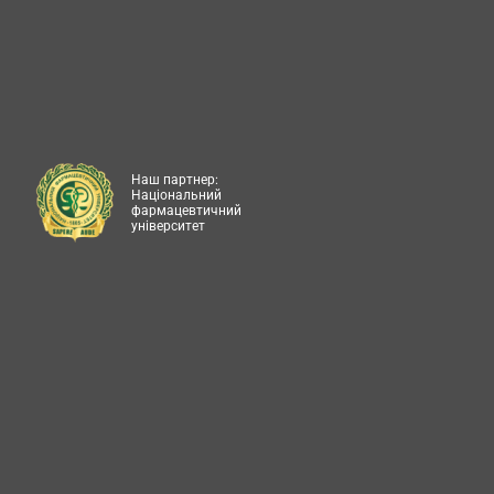
Наш партнер:
Національний
фармацевтичний
університет