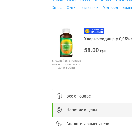
Смела
Сумы
Тернополь
Ужгород
Уман
Хлоргексидин р-р 0,05% 
58.00
грн
Внешний вид товара
может отличаться от
фотографии
Все о товаре
Наличие и цены
Аналоги и заменители