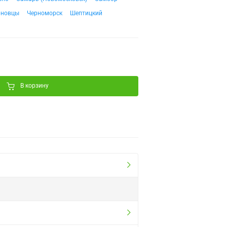
рновцы
Черноморск
Шептицкий
В корзину