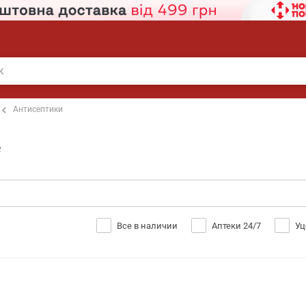
Антисептики
е
Все в наличии
Аптеки 24/7
Уц