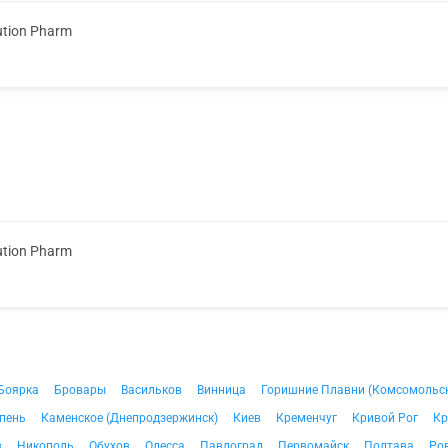
ution Pharm
ution Pharm
Боярка
Бровары
Васильков
Винница
Горишние Плавни (Комсомольс
пень
Каменское (Днепродзержинск)
Киев
Кременчуг
Кривой Рог
Кр
в
Никополь
Обухов
Одесса
Павлоград
Первомайск
Полтава
Ро