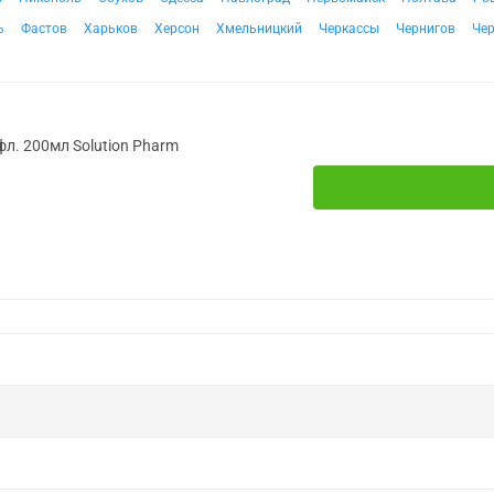
ь
Фастов
Харьков
Херсон
Хмельницкий
Черкассы
Чернигов
Че
фл. 200мл Solution Pharm