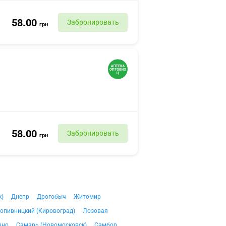
58.00
Забронировать
грн
58.00
Забронировать
грн
к)
Днепр
Дрогобыч
Житомир
опивницкий (Кировоград)
Лозовая
вно
Самарь (Новомосковск)
Самбор