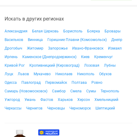
Искать в других регионах
Александрия
Белая Церковь
Борисполь
Боярка
Бровары
Васильков
Винница
Горишние Плавни (Комсомольск)
Днепр
Дрогобыч
Житомир
Запорожье
Ивано-Франковск
Измаил
Ирпень
Каменское (Днепродзержинск)
Киев
Кременчуг
Кривой Рог
Кропивницкий (Кировоград)
Лозовая
Лубны
Луцк
Львов
Мукачево
Николаев
Никополь
Обухов
Одесса
Павлоград
Первомайск
Полтава
Ровно
Самарь (Новомосковск)
Самбор
Смела
Сумы
Тернополь
Ужгород
Умань
Фастов
Харьков
Херсон
Хмельницкий
Черкассы
Чернигов
Черновцы
Черноморск
Шептицкий