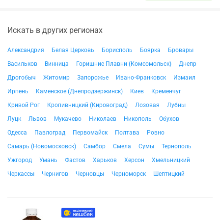
Искать в других регионах
Александрия
Белая Церковь
Борисполь
Боярка
Бровары
Васильков
Винница
Горишние Плавни (Комсомольск)
Днепр
Дрогобыч
Житомир
Запорожье
Ивано-Франковск
Измаил
Ирпень
Каменское (Днепродзержинск)
Киев
Кременчуг
Кривой Рог
Кропивницкий (Кировоград)
Лозовая
Лубны
Луцк
Львов
Мукачево
Николаев
Никополь
Обухов
Одесса
Павлоград
Первомайск
Полтава
Ровно
Самарь (Новомосковск)
Самбор
Смела
Сумы
Тернополь
Ужгород
Умань
Фастов
Харьков
Херсон
Хмельницкий
Черкассы
Чернигов
Черновцы
Черноморск
Шептицкий