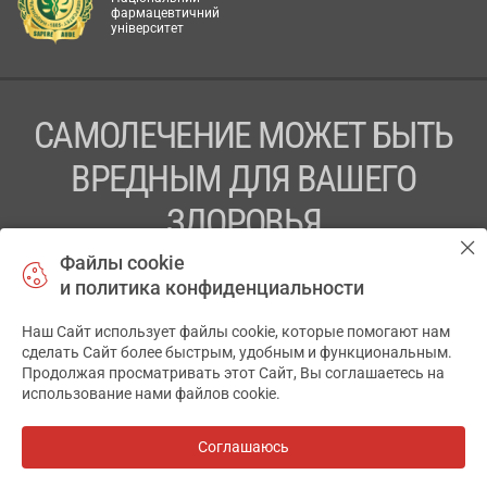
фармацевтичний
університет
САМОЛЕЧЕНИЕ МОЖЕТ БЫТЬ
ВРЕДНЫМ ДЛЯ ВАШЕГО
ЗДОРОВЬЯ
Файлы cookie
ПЕРЕД ПРИМЕНЕНИЕМ ПРЕПАРАТА
и политика конфиденциальности
ПРОКОНСУЛЬТИРУЙТЕСЬ С ВРАЧОМ
Наш Сайт использует файлы cookie, которые помогают нам
✕
ТОВ «АПТЕКА 911.ЮА» Код ЄДРПОУ 43631965.
сделать Сайт более быстрым, удобным и функциональным.
Продолжая просматривать этот Сайт, Вы соглашаетесь на
Отказ от ответственности
использование нами файлов cookie.
© 2014-2026. Медицинская информационная система
АПТЕКА911.ЮА
Соглашаюсь
Все аптеки
на карте
Разработка и поддержка сайта -
wu.ua