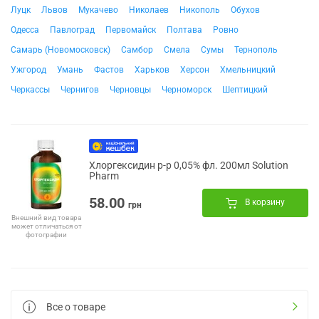
Луцк
Львов
Мукачево
Николаев
Никополь
Обухов
Одесса
Павлоград
Первомайск
Полтава
Ровно
Самарь (Новомосковск)
Самбор
Смела
Сумы
Тернополь
Ужгород
Умань
Фастов
Харьков
Херсон
Хмельницкий
Черкассы
Чернигов
Черновцы
Черноморск
Шептицкий
Хлоргексидин р-р 0,05% фл. 200мл Solution
Pharm
58.00
В корзину
грн
Внешний вид товара
может отличаться от
фотографии
Все о товаре