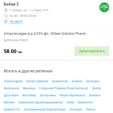
Бабаи 2
п. Бабаи, ул. 1-го Мая, 37А
Пн-Вс: 08:00-20:00
На карте
Хлоргексидин р-р 0,05% фл. 200мл Solution Pharm
БЕРКАНА ПЛЮС
58.00
Забронировать
грн
Искать в других регионах
Александрия
Белая Церковь
Борисполь
Боярка
Бровары
Васильков
Винница
Горишние Плавни (Комсомольск)
Днепр
Дрогобыч
Житомир
Запорожье
Ивано-Франковск
Измаил
Ирпень
Каменское (Днепродзержинск)
Киев
Кременчуг
Кривой Рог
Кропивницкий (Кировоград)
Лозовая
Лубны