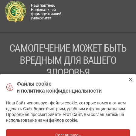
Наш партнер:
Національний
фармацевтичний
університет
САМОЛЕЧЕНИЕ МОЖЕТ БЫТЬ
ВРЕДНЫМ ДЛЯ ВАШЕГО
ЗДОРОВЬЯ
Файлы cookie
ПЕРЕД ПРИМЕНЕНИЕМ ПРЕПАРАТА
и политика конфиденциальности
ПРОКОНСУЛЬТИРУЙТЕСЬ С ВРАЧОМ
Наш Сайт использует файлы cookie, которые помогают нам
ТОВ «АПТЕКА 911.ЮА» Код ЄДРПОУ 43631965.
сделать Сайт более быстрым, удобным и функциональным.
Продолжая просматривать этот Сайт, Вы соглашаетесь на
Отказ от ответственности
использование нами файлов cookie.
© 2014-2026. Медицинская информационная система
АПТЕКА911.ЮА
Соглашаюсь