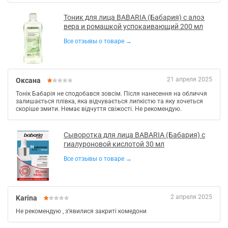
Тоник для лица BABARIA (Бабария) с алоэ
вера и ромашкой успокаивающий 200 мл
Все отзывы о товаре →
21 апреля 2025
Оксана
Тонік Бабарія не сподобався зовсім. Після нанесення на обличчя
залишається плівка, яка відчувається липкістю та яку хочеться
скоріше змити. Немає відчуття свіжості. Не рекомендую.
Сыворотка для лица BABARIA (Бабария) с
гиалуроновой кислотой 30 мл
Все отзывы о товаре →
2 апреля 2025
Karina
Не рекомендую , зʼявилися закриті комедони