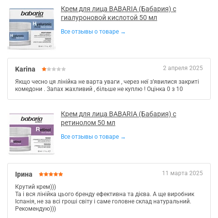
Крем для лица BABARIA (Бабария) с
гиалуроновой кислотой 50 мл
Все отзывы о товаре →
2 апреля 2025
Karina
Якщо чесно ця лінійка не варта уваги , через неї зʼявилися закриті
комедони . Запах жахливий , більше не куплю ! Оцінка 0 з 10
Крем для лица BABARIA (Бабария) с
ретинолом 50 мл
Все отзывы о товаре →
11 марта 2025
Ірина
Крутий крем)))
Та і вся лінійка цього бренду ефективна та дієва. А ще виробник
Іспанія, не за всі гроші світу і саме головне склад натуральний.
Рекомендую)))