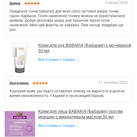
8 июня 2026
Ірина
Придбала тонер babaria)) для моєї сухої, чуттєвої шкіри, тонер
гарно підійшов. Після нанесення тонеру, можна не користуватися
кремом. Добре зволожує шкіру, але трішечки липне після
нанесення. Мені цей фактор не заважає. При нагоді, придбаю ще
раз.
Крем для рук BABARIA (Бабария) с мочевиной
50 мл
Все отзывы о товаре →
11 октября 2025
Ангелина
Хороший крем, как будто оставляет пленку, не жирность и долгое
время увлажнённость. Гладкий и скользящий барьер.
Крем для лица BABARIA (Бабария) против
морщин с миндалевым маслом 50 мл
Все отзывы о товаре →