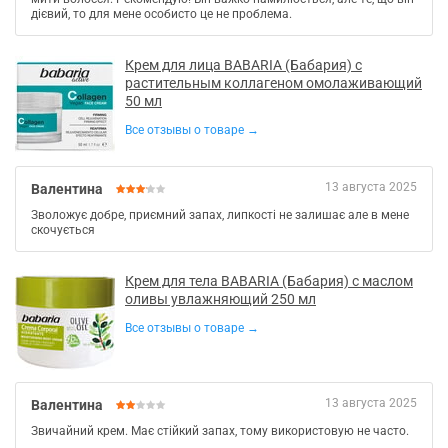
дієвий, то для мене особисто це не проблема.
Крем для лица BABARIA (Бабария) с
растительным коллагеном омолаживающий
50 мл
Все отзывы о товаре →
13 августа 2025
Валентина
Зволожує добре, приємний запах, липкості не залишає але в мене
скочується
Крем для тела BABARIA (Бабария) с маслом
оливы увлажняющий 250 мл
Все отзывы о товаре →
13 августа 2025
Валентина
Звичайний крем. Має стійкий запах, тому використовую не часто.