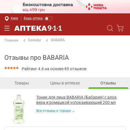
Киев
Ваша аптека
Бренды
BABARIA
Главная
Отзывы про BABARIA
Рейтинг 4.6 на основе 85 отзывов
Товары
Цены в аптеках
Отзывы
Тоник для лица BABARIA (Бабария) с алоэ
вера и ромашкой успокаивающий 200 мл
Все отзывы о товаре →