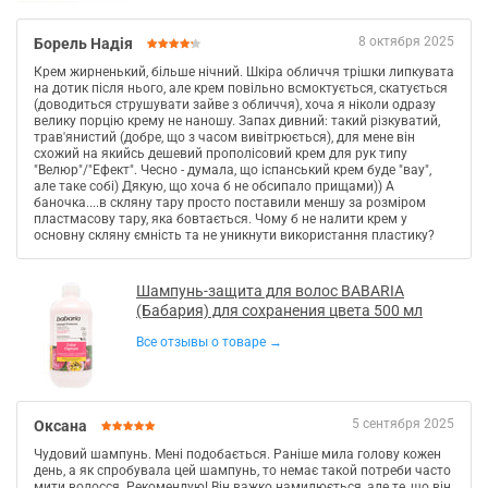
8 октября 2025
Борель Надія
Крем жирненький, більше нічний. Шкіра обличчя трішки липкувата
на дотик після нього, але крем повільно всмоктується, скатується
(доводиться струшувати зайве з обличчя), хоча я ніколи одразу
велику порцію крему не наношу. Запах дивний: такий різкуватий,
трав'янистий (добре, що з часом вивітрюється), для мене він
схожий на якийсь дешевий прополісовий крем для рук типу
"Велюр"/"Ефект". Чесно - думала, що іспанський крем буде "вау",
але таке собі) Дякую, що хоча б не обсипало прищами)) А
баночка....в скляну тару просто поставили меншу за розміром
пластмасову тару, яка бовтається. Чому б не налити крем у
основну скляну ємність та не уникнути використання пластику?
Шампунь-защита для волос BABARIA
(Бабария) для сохранения цвета 500 мл
Все отзывы о товаре →
5 сентября 2025
Оксана
Чудовий шампунь. Мені подобається. Раніше мила голову кожен
день, а як спробувала цей шампунь, то немає такой потреби часто
мити волосся. Рекомендую! Він важко намилюється, але те, що він