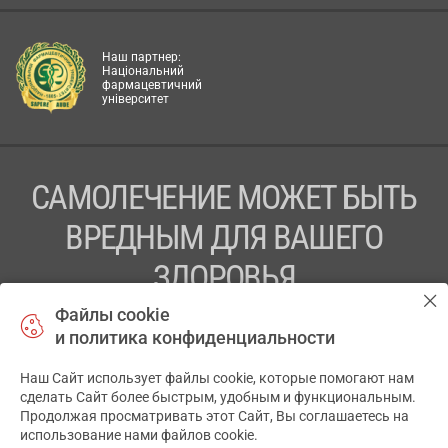
Наш партнер:
Національний
фармацевтичний
університет
САМОЛЕЧЕНИЕ МОЖЕТ БЫТЬ
ВРЕДНЫМ ДЛЯ ВАШЕГО
ЗДОРОВЬЯ
Файлы cookie
ПЕРЕД ПРИМЕНЕНИЕМ ПРЕПАРАТА
и политика конфиденциальности
ПРОКОНСУЛЬТИРУЙТЕСЬ С ВРАЧОМ
Наш Сайт использует файлы cookie, которые помогают нам
✕
ТОВ «АПТЕКА 911.ЮА» Код ЄДРПОУ 43631965.
сделать Сайт более быстрым, удобным и функциональным.
Продолжая просматривать этот Сайт, Вы соглашаетесь на
Отказ от ответственности
использование нами файлов cookie.