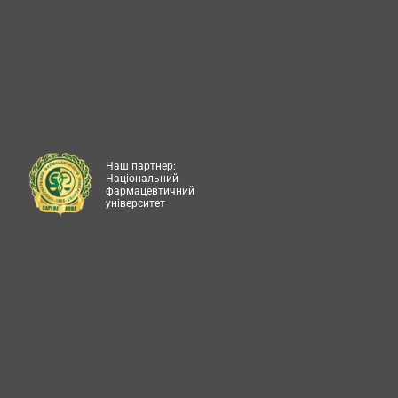
Наш партнер:
Національний
фармацевтичний
університет