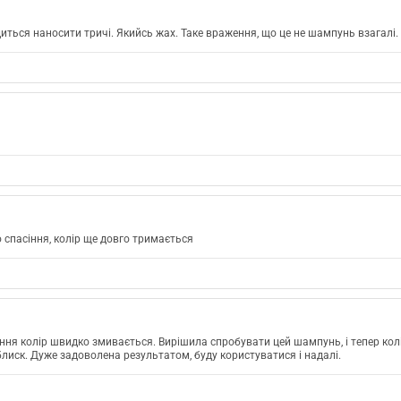
иться наносити тричі. Якийсь жах. Таке враження, що це не шампунь взагалі.
 спасіння, колір ще довго тримається
ання колір швидко змивається. Вирішила спробувати цей шампунь, і тепер кол
лиск. Дуже задоволена результатом, буду користуватися і надалі.