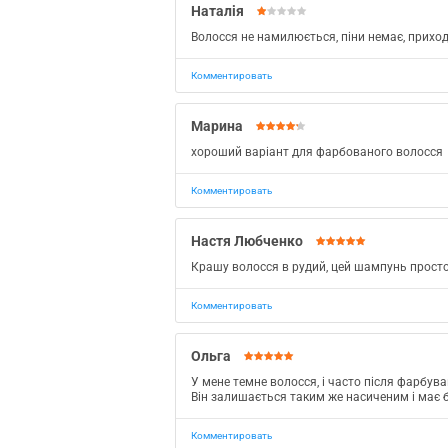
Наталія
Волосся не намилюється, піни немає, приход
Комментировать
Марина
хороший варіант для фарбованого волосся
Комментировать
Настя Любченко
Крашу волосся в рудий, цей шампунь просто
Комментировать
Ольга
У мене темне волосся, і часто після фарбув
Він залишається таким же насиченим і має б
Комментировать