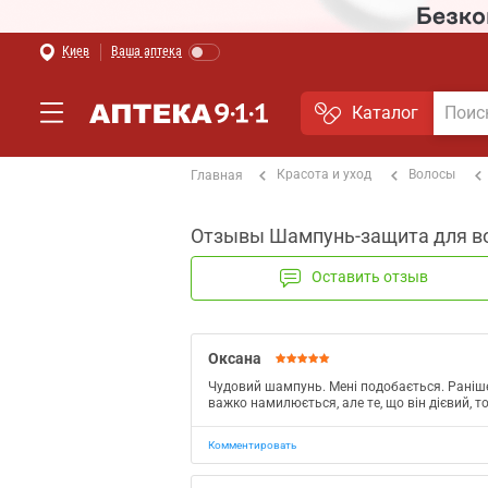
Киев
Ваша аптека
Каталог
Красота и уход
Волосы
Главная
Отзывы Шампунь-защита для вол
Оставить отзыв
Оксана
Чудовий шампунь. Мені подобається. Раніше
важко намилюється, але те, що він дієвий, т
Комментировать