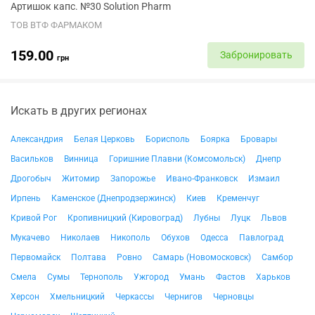
Артишок капс. №30 Solution Pharm
ТОВ ВТФ ФАРМАКОМ
159.00
Забронировать
грн
Искать в других регионах
Александрия
Белая Церковь
Борисполь
Боярка
Бровары
Васильков
Винница
Горишние Плавни (Комсомольск)
Днепр
Дрогобыч
Житомир
Запорожье
Ивано-Франковск
Измаил
Ирпень
Каменское (Днепродзержинск)
Киев
Кременчуг
Кривой Рог
Кропивницкий (Кировоград)
Лубны
Луцк
Львов
Мукачево
Николаев
Никополь
Обухов
Одесса
Павлоград
Первомайск
Полтава
Ровно
Самарь (Новомосковск)
Самбор
Смела
Сумы
Тернополь
Ужгород
Умань
Фастов
Харьков
Херсон
Хмельницкий
Черкассы
Чернигов
Черновцы