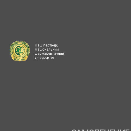
Наш партнер:
Національний
фармацевтичний
університет