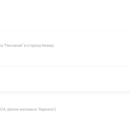
вка "Песчаная" в сторону Киева)
 57А, (возле магазина "Карнель")