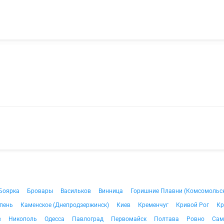
Боярка
Бровары
Васильков
Винница
Горишние Плавни (Комсомольс
пень
Каменское (Днепродзержинск)
Киев
Кременчуг
Кривой Рог
Кр
в
Никополь
Одесса
Павлоград
Первомайск
Полтава
Ровно
Сам