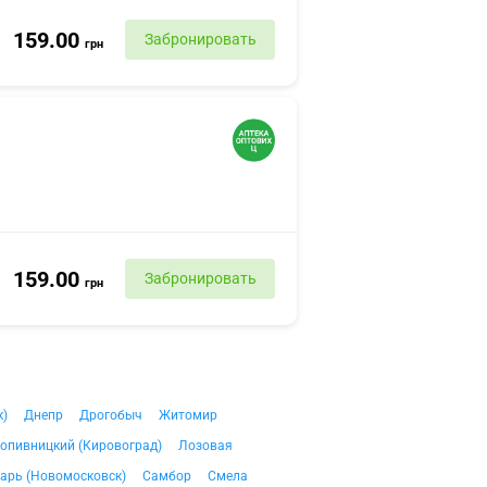
159.00
Забронировать
грн
159.00
Забронировать
грн
к)
Днепр
Дрогобыч
Житомир
опивницкий (Кировоград)
Лозовая
арь (Новомосковск)
Самбор
Смела