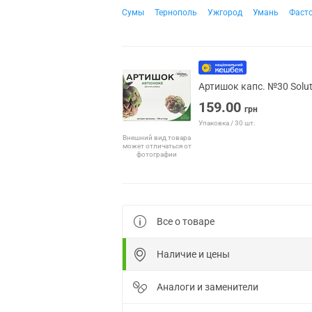
Сумы
Тернополь
Ужгород
Умань
Фаст
Артишок капс. №30 Solu
159.00
грн
Упаковка / 30 шт.
Внешний вид товара
может отличаться от
фотографии
Все о товаре
Наличие и цены
Аналоги и заменители