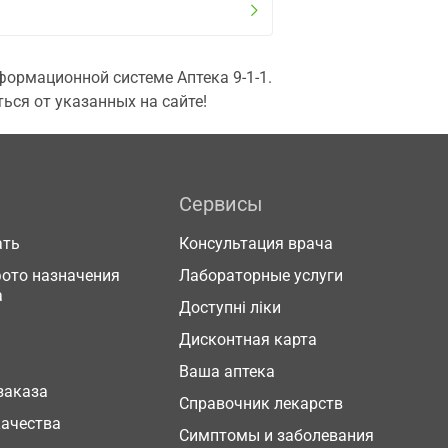
ормационной системе Аптека 9-1-1.
ься от указанных на сайте!
Сервисы
ать
Консультация врача
фото назначения
Лабораторные услуги
а
Доступні ліки
Дисконтная карта
Ваша аптека
заказа
Справочник лекарств
качества
Симптомы и заболевания