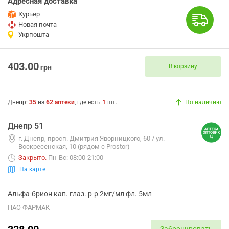
Адресная доставка
Курьер
Новая почта
Укрпошта
403.00
В корзину
грн
Днепр
:
35
из
62
аптеки
, где есть
1
шт.
По наличию
Днепр 51
г. Днепр, просп. Дмитрия Яворницкого, 60 / ул.
Воскресенская, 10 (рядом с Prostor)
Закрыто
.
Пн-Вс: 08:00-21:00
На карте
Альфа-брион кап. глаз. р-р 2мг/мл фл. 5мл
ПАО ФАРМАК