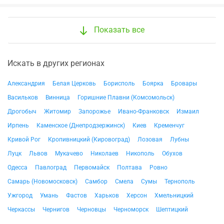
Показать все
Искать в других регионах
Александрия
Белая Церковь
Борисполь
Боярка
Бровары
Васильков
Винница
Горишние Плавни (Комсомольск)
Дрогобыч
Житомир
Запорожье
Ивано-Франковск
Измаил
Ирпень
Каменское (Днепродзержинск)
Киев
Кременчуг
Кривой Рог
Кропивницкий (Кировоград)
Лозовая
Лубны
Луцк
Львов
Мукачево
Николаев
Никополь
Обухов
Одесса
Павлоград
Первомайск
Полтава
Ровно
Самарь (Новомосковск)
Самбор
Смела
Сумы
Тернополь
Ужгород
Умань
Фастов
Харьков
Херсон
Хмельницкий
Черкассы
Чернигов
Черновцы
Черноморск
Шептицкий