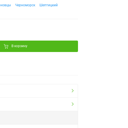
рновцы
Черноморск
Шептицкий
В корзину