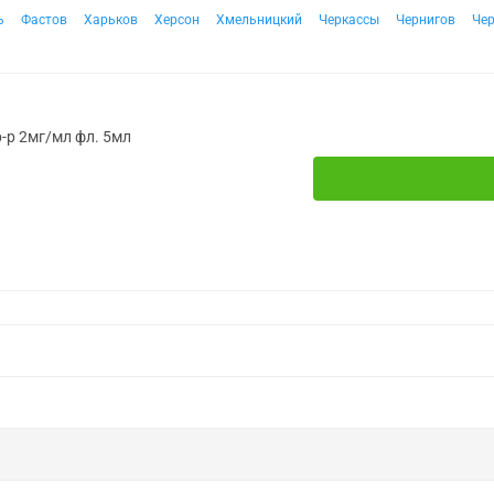
ь
Фастов
Харьков
Херсон
Хмельницкий
Черкассы
Чернигов
Че
р-р 2мг/мл фл. 5мл