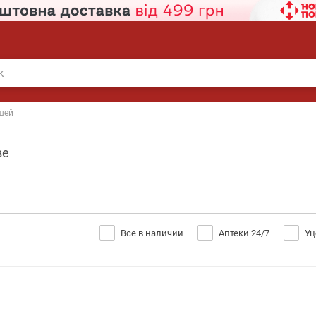
ушей
ве
Все в наличии
Аптеки 24/7
Уц