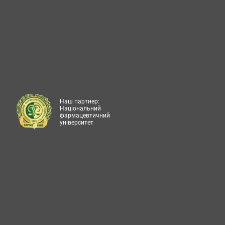
Наш партнер:
Національний
фармацевтичний
університет