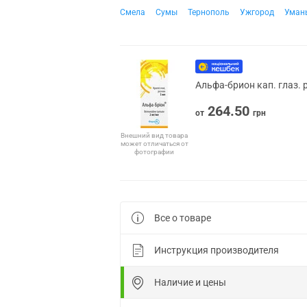
Смела
Сумы
Тернополь
Ужгород
Уман
Альфа-брион кап. глаз. 
264.50
от
грн
Внешний вид товара
может отличаться от
фотографии
Все о товаре
Инструкция производителя
Наличие и цены