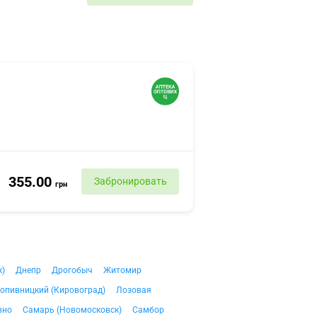
355.00
Забронировать
грн
к)
Днепр
Дрогобыч
Житомир
опивницкий (Кировоград)
Лозовая
вно
Самарь (Новомосковск)
Самбор