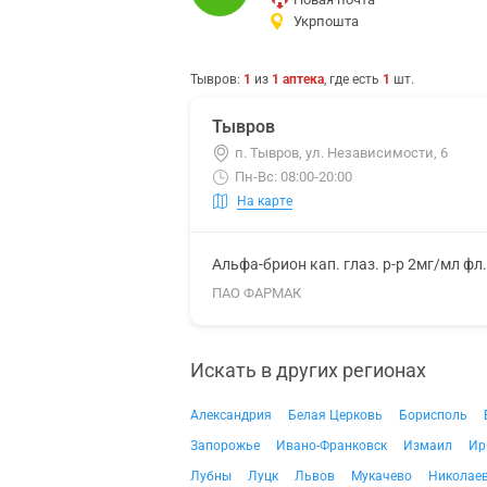
Укрпошта
Тывров
:
1
из
1
аптека
, где есть
1
шт.
Тывров
п. Тывров, ул. Независимости, 6
Пн-Вс: 08:00-20:00
На карте
Альфа-брион кап. глаз. р-р 2мг/мл фл
ПАО ФАРМАК
Искать в других регионах
Александрия
Белая Церковь
Борисполь
Запорожье
Ивано-Франковск
Измаил
Ир
Лубны
Луцк
Львов
Мукачево
Николае