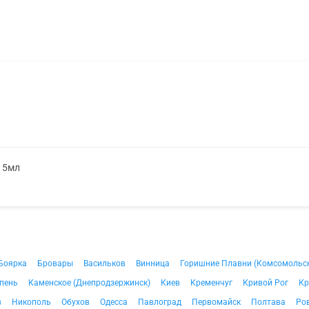
. 5мл
Боярка
Бровары
Васильков
Винница
Горишние Плавни (Комсомольс
пень
Каменское (Днепродзержинск)
Киев
Кременчуг
Кривой Рог
Кр
в
Никополь
Обухов
Одесса
Павлоград
Первомайск
Полтава
Ро