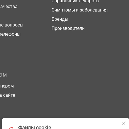
Справочник лекарств
качества
Симптомы и заболевания
Бренды
ые вопросы
Производители
телефоны
рам
тнером
а сайте
Файлы cookie