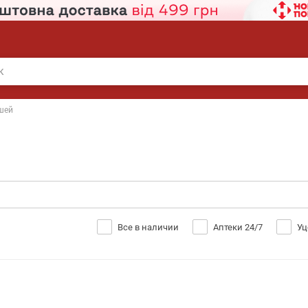
ушей
Все в наличии
Аптеки 24/7
Уц