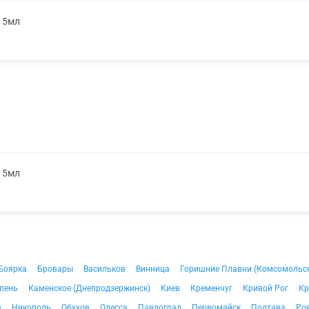
. 5мл
. 5мл
Боярка
Бровары
Васильков
Винница
Горишние Плавни (Комсомольс
пень
Каменское (Днепродзержинск)
Киев
Кременчуг
Кривой Рог
Кр
в
Никополь
Обухов
Одесса
Павлоград
Первомайск
Полтава
Ро