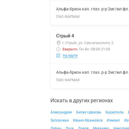
Альфа-брион кап. глаз. р-р 2мг/мл фл
ПАО ФАРМАК
Стрый 4
г. Стрый, ул. Саксаганского, 2
Закрыто
.
Пн-Вс: 08:00-21:00
На карте
Альфа-брион кап. глаз. р-р 2мг/мл фл
ПАО ФАРМАК
Искать в других регионах
Александрия
Белая Церковь
Борисполь
Запорожье
Ивано-Франковск
Измаил
Ир
Лубны
Луцк
Львов
Мукачево
Николае