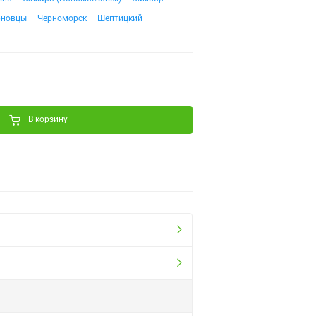
рновцы
Черноморск
Шептицкий
В корзину