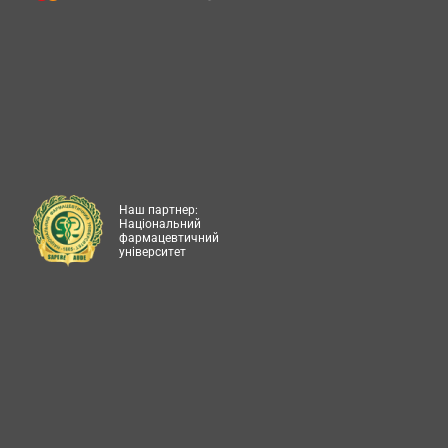
Наш партнер:
Національний
фармацевтичний
університет