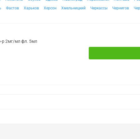
ь
Фастов
Харьков
Херсон
Хмельницкий
Черкассы
Чернигов
Че
р-р 2мг/мл фл. 5мл