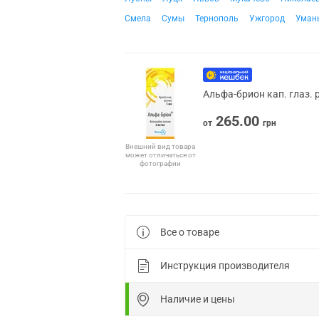
Смела
Сумы
Тернополь
Ужгород
Уман
Альфа-брион кап. глаз. 
265.00
от
грн
Внешний вид товара
может отличаться от
фотографии
Все о товаре
Инструкция производителя
Наличие и цены