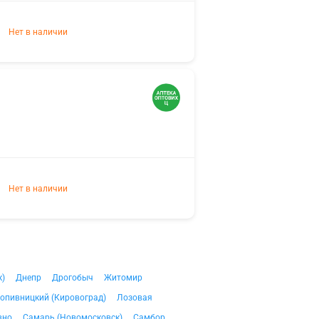
Нет в наличии
Нет в наличии
к)
Днепр
Дрогобыч
Житомир
опивницкий (Кировоград)
Лозовая
вно
Самарь (Новомосковск)
Самбор