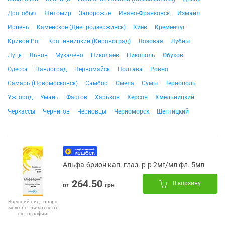
Дрогобыч
Житомир
Запорожье
Ивано-Франковск
Измаил
Ирпень
Каменское (Днепродзержинск)
Киев
Кременчуг
Кривой Рог
Кропивницкий (Кировоград)
Лозовая
Лубны
Луцк
Львов
Мукачево
Николаев
Никополь
Обухов
Одесса
Павлоград
Первомайск
Полтава
Ровно
Самарь (Новомосковск)
Самбор
Смела
Сумы
Тернополь
Ужгород
Умань
Фастов
Харьков
Херсон
Хмельницкий
Черкассы
Чернигов
Черновцы
Черноморск
Шептицкий
Альфа-брион кап. глаз. р-р 2мг/мл фл. 5мл
264.50
В корзину
от
грн
Внешний вид товара
может отличаться от
фотографии