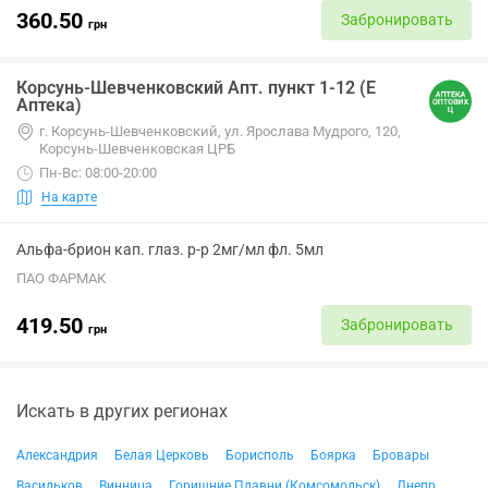
360.50
Забронировать
грн
Корсунь-Шевченковский Апт. пункт 1-12 (Е
Аптека)
г. Корсунь-Шевченковский, ул. Ярослава Мудрого, 120,
Корсунь-Шевченковская ЦРБ
Пн-Вс: 08:00-20:00
На карте
Альфа-брион кап. глаз. р-р 2мг/мл фл. 5мл
ПАО ФАРМАК
419.50
Забронировать
грн
Искать в других регионах
Александрия
Белая Церковь
Борисполь
Боярка
Бровары
Васильков
Винница
Горишние Плавни (Комсомольск)
Днепр