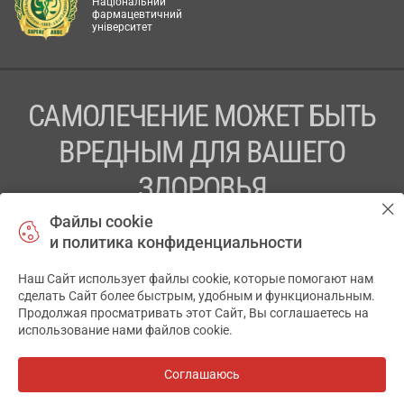
Національний
фармацевтичний
університет
САМОЛЕЧЕНИЕ МОЖЕТ БЫТЬ
ВРЕДНЫМ ДЛЯ ВАШЕГО
ЗДОРОВЬЯ
Файлы cookie
ПЕРЕД ПРИМЕНЕНИЕМ ПРЕПАРАТА
и политика конфиденциальности
ПРОКОНСУЛЬТИРУЙТЕСЬ С ВРАЧОМ
Наш Сайт использует файлы cookie, которые помогают нам
✕
ТОВ «АПТЕКА 911.ЮА» Код ЄДРПОУ 43631965.
сделать Сайт более быстрым, удобным и функциональным.
Продолжая просматривать этот Сайт, Вы соглашаетесь на
Отказ от ответственности
использование нами файлов cookie.
© 2014-2026. Медицинская информационная система
АПТЕКА911.ЮА
Соглашаюсь
Все аптеки
на карте