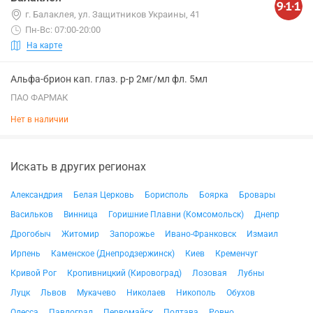
г. Балаклея, ул. Защитников Украины, 41
Пн-Вс: 07:00-20:00
На карте
Альфа-брион кап. глаз. р-р 2мг/мл фл. 5мл
ПАО ФАРМАК
Нет в наличии
Искать в других регионах
Александрия
Белая Церковь
Борисполь
Боярка
Бровары
Васильков
Винница
Горишние Плавни (Комсомольск)
Днепр
Дрогобыч
Житомир
Запорожье
Ивано-Франковск
Измаил
Ирпень
Каменское (Днепродзержинск)
Киев
Кременчуг
Кривой Рог
Кропивницкий (Кировоград)
Лозовая
Лубны
Луцк
Львов
Мукачево
Николаев
Никополь
Обухов
Одесса
Павлоград
Первомайск
Полтава
Ровно