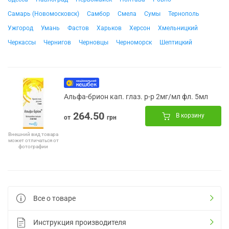
Самарь (Новомосковск)
Самбор
Смела
Сумы
Тернополь
Ужгород
Умань
Фастов
Харьков
Херсон
Хмельницкий
Черкассы
Чернигов
Черновцы
Черноморск
Шептицкий
Альфа-брион кап. глаз. р-р 2мг/мл фл. 5мл
264.50
В корзину
от
грн
Внешний вид товара
может отличаться от
фотографии
Все о товаре
Инструкция производителя