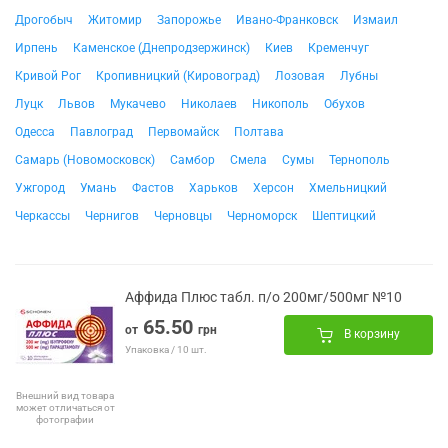
Дрогобыч
Житомир
Запорожье
Ивано-Франковск
Измаил
Ирпень
Каменское (Днепродзержинск)
Киев
Кременчуг
Кривой Рог
Кропивницкий (Кировоград)
Лозовая
Лубны
Луцк
Львов
Мукачево
Николаев
Никополь
Обухов
Одесса
Павлоград
Первомайск
Полтава
Самарь (Новомосковск)
Самбор
Смела
Сумы
Тернополь
Ужгород
Умань
Фастов
Харьков
Херсон
Хмельницкий
Черкассы
Чернигов
Черновцы
Черноморск
Шептицкий
Аффида Плюс табл. п/о 200мг/500мг №10
65.50
от
грн
В корзину
Упаковка / 10 шт.
Внешний вид товара
может отличаться от
фотографии