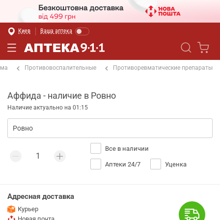
Киев
Ваша аптека
ема
Противовоспалительные
Противоревматические препараты
Аффида - наличие в Ровно
Наличие актуально на 01:15
Все в наличии
Аптеки 24/7
Уценка
Адресная доставка
Курьер
Новая почта