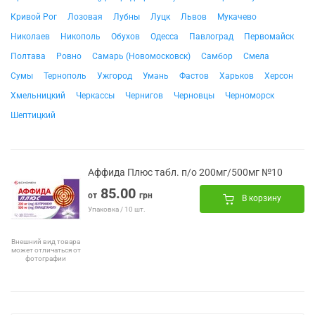
Кривой Рог
Лозовая
Лубны
Луцк
Львов
Мукачево
Николаев
Никополь
Обухов
Одесса
Павлоград
Первомайск
Полтава
Ровно
Самарь (Новомосковск)
Самбор
Смела
Сумы
Тернополь
Ужгород
Умань
Фастов
Харьков
Херсон
Хмельницкий
Черкассы
Чернигов
Черновцы
Черноморск
Шептицкий
Аффида Плюс табл. п/о 200мг/500мг №10
85.00
от
грн
В корзину
Упаковка / 10 шт.
Внешний вид товара
может отличаться от
фотографии