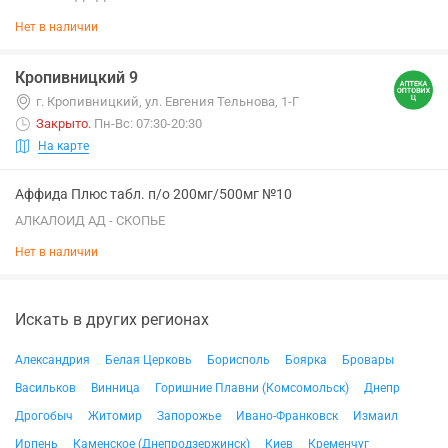
Нет в наличии
Кропивницкий 9
г. Кропивницкий, ул. Евгения Тельнова, 1-Г
Закрыто
.
Пн-Вс: 07:30-20:30
На карте
Аффида Плюс табл. п/о 200мг/500мг №10
АЛКАЛОИД АД - СКОПЬЕ
Нет в наличии
Искать в других регионах
Александрия
Белая Церковь
Борисполь
Боярка
Бровары
Васильков
Винница
Горишние Плавни (Комсомольск)
Днепр
Дрогобыч
Житомир
Запорожье
Ивано-Франковск
Измаил
Ирпень
Каменское (Днепродзержинск)
Киев
Кременчуг