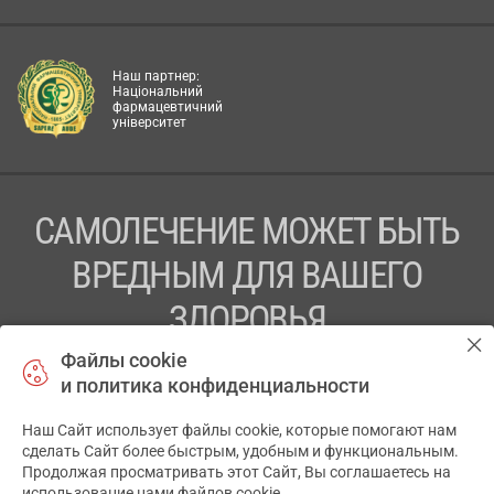
Наш партнер:
Національний
фармацевтичний
університет
САМОЛЕЧЕНИЕ МОЖЕТ БЫТЬ
ВРЕДНЫМ ДЛЯ ВАШЕГО
ЗДОРОВЬЯ
Файлы cookie
ПЕРЕД ПРИМЕНЕНИЕМ ПРЕПАРАТА
и политика конфиденциальности
ПРОКОНСУЛЬТИРУЙТЕСЬ С ВРАЧОМ
Наш Сайт использует файлы cookie, которые помогают нам
✕
ТОВ «АПТЕКА 911.ЮА» Код ЄДРПОУ 43631965.
сделать Сайт более быстрым, удобным и функциональным.
Продолжая просматривать этот Сайт, Вы соглашаетесь на
Отказ от ответственности
использование нами файлов cookie.