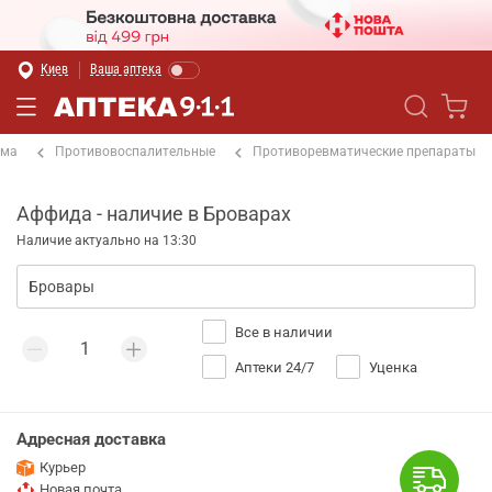
Киев
Ваша аптека
ема
Противовоспалительные
Противоревматические препараты
Аффида - наличие в Броварах
Наличие актуально на 13:30
Все в наличии
Аптеки 24/7
Уценка
Адресная доставка
Курьер
Новая почта