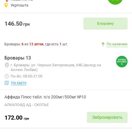
Укрпошта
146.50
В корзину
грн
Бровары
:
6
из
13
аптек
, где есть
1
шт.
По наличию
Бровары 13
г. Бровары, ул. Черных Запорожцев, 64Б (выход на
Аллею Любви)
Пн-Вс: 08:00-21:00
На карте
Аффида Плюс табл. п/о 200мг/500мг №10
АЛКАЛОИД АД - СКОПЬЕ
172.00
Забронировать
грн