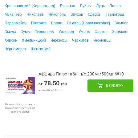
Кропивницкий (Кировоград)
Лозовая
Лубны
Луцк
Львов
Мукачево
Николаев
Никополь
Обухов
Одесса
Павлоград
Первомайск
Полтава
Ровно
Самарь (Новомосковск)
Самбор
Смела
Сумы
Тернополь
Ужгород
Умань
Фастов
Харьков
Херсон
Хмельницкий
Черкассы
Чернигов
Черновцы
Черноморск
Шептицкий
Аффида Плюс табл. п/о 200мг/500мг №10
78.50
от
грн
В корзину
Упаковка / 10 шт.
Внешний вид товара
может отличаться от
фотографии