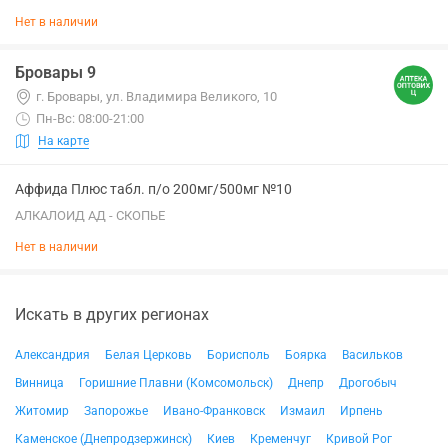
Нет в наличии
Бровары 9
г. Бровары, ул. Владимира Великого, 10
Пн-Вс: 08:00-21:00
На карте
Аффида Плюс табл. п/о 200мг/500мг №10
АЛКАЛОИД АД - СКОПЬЕ
Нет в наличии
Искать в других регионах
Александрия
Белая Церковь
Борисполь
Боярка
Васильков
Винница
Горишние Плавни (Комсомольск)
Днепр
Дрогобыч
Житомир
Запорожье
Ивано-Франковск
Измаил
Ирпень
Каменское (Днепродзержинск)
Киев
Кременчуг
Кривой Рог