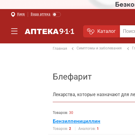
Киев
Ваша аптека
Каталог
Симптомы и заболевания
Г
Главная
Блефарит
Лекарства, которые назначают для л
Товаров:
30
Бензилпенициллин
Товаров:
2
Аналогов:
1