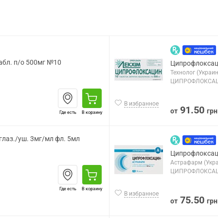
абл. п/о 500мг №10
Ципрофлоксаци
Технолог (Украин
ЦИПРОФЛОКСА
В избранное
91.50
от
грн
Где есть
В корзину
лаз./уш. 3мг/мл фл. 5мл
Ципрофлоксац
Астрафарм (Укр
ЦИПРОФЛОКСА
Где есть
В корзину
В избранное
75.50
от
грн