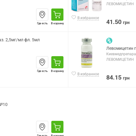
ЛЕВОМИЦЕТИН
В избранное
41.50
грн
Где есть
В корзину
з. 2,5мг/мл фл. 5мл
Левомицетин по
Киевмедпрепарат
ЛЕВОМИЦЕТИН
Где есть
В корзину
В избранное
84.15
грн
 №10
Где есть
В корзину