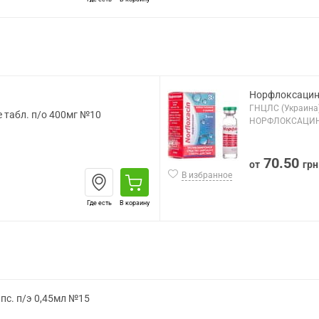
Норфлоксацин 
ГНЦЛС (Украина
 табл. п/о 400мг №10
НОРФЛОКСАЦИ
70.50
от
грн
В избранное
Где есть
В корзину
апс. п/э 0,45мл №15