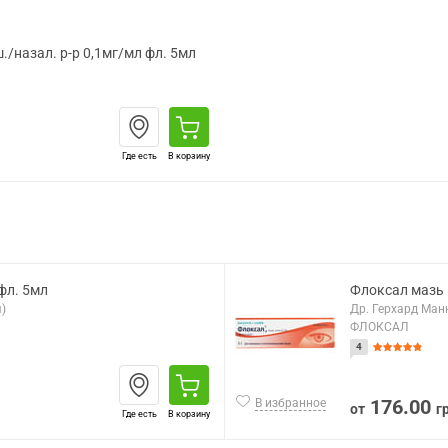
./назал. р-р 0,1мг/мл фл. 5мл
Где есть
В корзину
 фл. 5мл
Флоксал мазь г
)
Др. Герхард Ман
ФЛОКСАЛ
4
176.00
В избранное
от
г
Где есть
В корзину