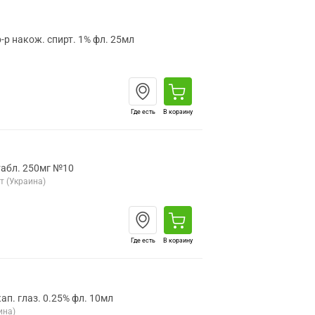
-р накож. спирт. 1% фл. 25мл
Где есть
В корзину
абл. 250мг №10
 (Украина)
Где есть
В корзину
п. глаз. 0.25% фл. 10мл
ина)