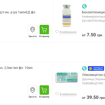
/п ин. р-ра 1млнЕД фл.
Бензилпеницил
Киевмедпрепарат
БЕНЗИЛПЕНИЦ
В избранное
7.50
от
грн
Где есть
В корзину
з. 2,5мг/мл фл. 10мл
Левомицетин-
Дарница (Украин
ЛЕВОМИЦЕТИН
В избранное
39.50
Где есть
В корзину
от
грн