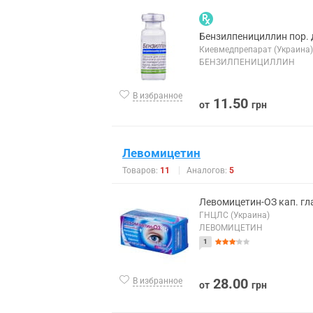
Бензилпенициллин пор. д
Киевмедпрепарат (Украина)
БЕНЗИЛПЕНИЦИЛЛИН
В избранное
11.50
от
грн
Левомицетин
Товаров:
11
Аналогов:
5
Левомицетин-ОЗ кап. гла
ГНЦЛС (Украина)
ЛЕВОМИЦЕТИН
1
28.00
В избранное
от
грн