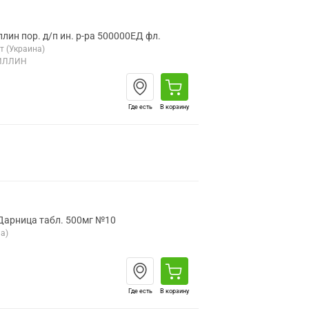
лин пор. д/п ин. р-ра 500000ЕД фл.
 (Украина)
ИЛЛИН
Где есть
В корзину
Дарница табл. 500мг №10
а)
Где есть
В корзину