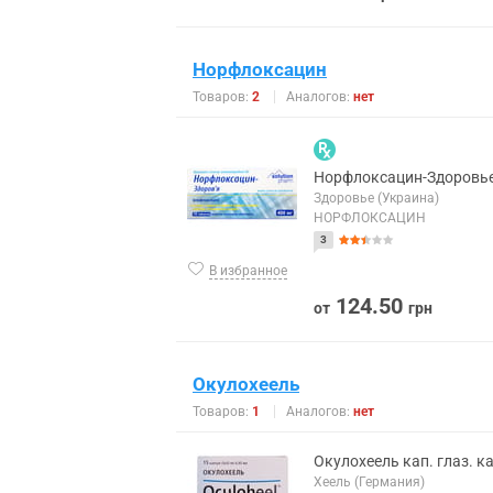
Норфлоксацин
Товаров:
2
Аналогов:
нет
Норфлоксацин-Здоровье
Здоровье (Украина)
НОРФЛОКСАЦИН
3
В избранное
124.50
от
грн
Окулохеель
Товаров:
1
Аналогов:
нет
Окулохеель кап. глаз. к
Хеель (Германия)