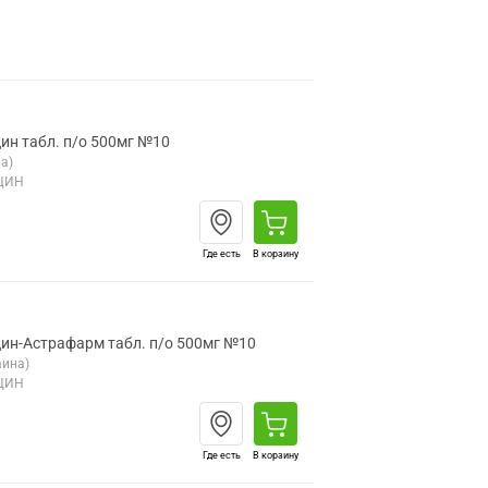
н табл. п/о 500мг №10
а)
ЦИН
Где есть
В корзину
ин-Астрафарм табл. п/о 500мг №10
аина)
ЦИН
Где есть
В корзину