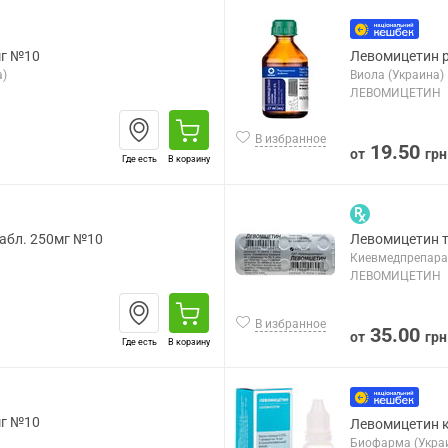
мг №10
Левомицетин р
а)
Виола (Украина)
ЛЕВОМИЦЕТИН
В избранное
19.50
от
грн
Где есть
В корзину
абл. 250мг №10
Левомицетин т
Киевмедпрепарат
ЛЕВОМИЦЕТИН
В избранное
35.00
от
грн
Где есть
В корзину
мг №10
Левомицетин ка
Биофарма (Укра