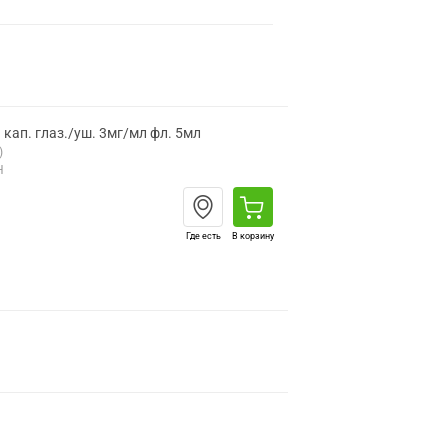
кап. глаз./уш. 3мг/мл фл. 5мл
)
Н
Где есть
В корзину