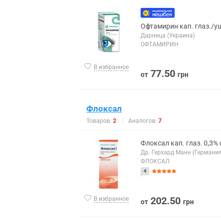
Офтамирин кап. глаз./уш
Дарница (Украина)
ОФТАМИРИН
В избранное
77.50
от
грн
Флоксал
Товаров:
2
Аналогов:
7
Флоксал кап. глаз. 0,3%
Др. Герхард Манн (Германия
ФЛОКСАЛ
4
202.50
В избранное
от
грн