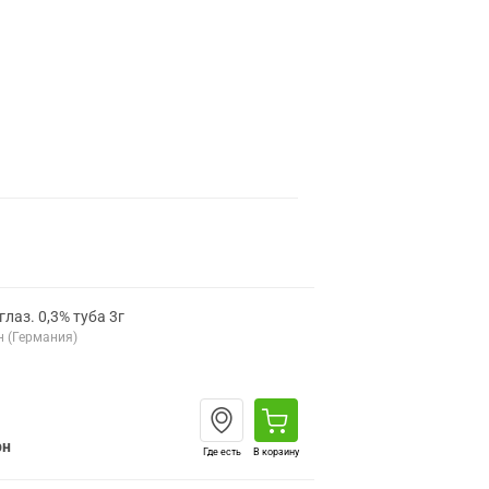
лаз. 0,3% туба 3г
н (Германия)
рн
Где есть
В корзину