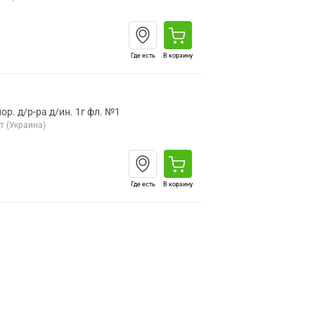
Где есть
В корзину
р. д/р-ра д/ин. 1г фл. №1
 (Украина)
Где есть
В корзину