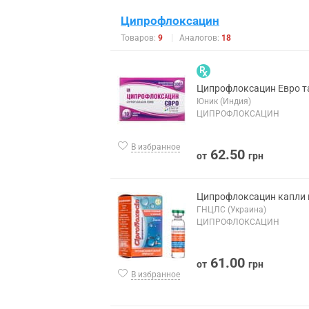
Ципрофлоксацин
Товаров:
9
Аналогов:
18
Ципрофлоксацин Евро т
Юник (Индия)
ЦИПРОФЛОКСАЦИН
В избранное
62.50
от
грн
Ципрофлоксацин капли г
ГНЦЛС (Украина)
ЦИПРОФЛОКСАЦИН
61.00
от
грн
В избранное